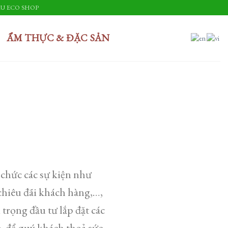
U ECO SHOP
ẨM THỰC & ĐẶC SẢN
 chức các sự kiện như
 chiêu đãi khách hàng,…,
trọng đầu tư lắp đặt các
o, để quý khách thoả sức