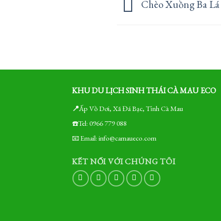
Chèo Xuồng Ba Lá
KHU DU LỊCH SINH THÁI CÀ MAU ECO
📍
Ấp Vồ Dơi, Xã Đá Bạc, Tỉnh Cà Mau
☎️Tel: 0966 779 088
📧 Email: info@camaueco.com
KẾT NỐI VỚI CHÚNG TÔI