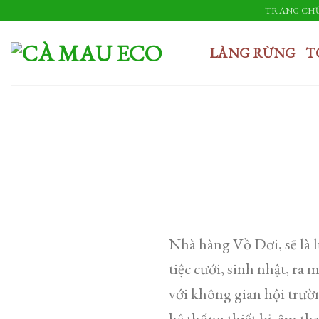
Skip
TRANG CH
to
content
LÀNG RỪNG
T
Nhà hàng Vồ Dơi, sẽ là l
tiệc cưới, sinh nhật, ra
với không gian hội trườn
hệ thống thiết bị, âm th