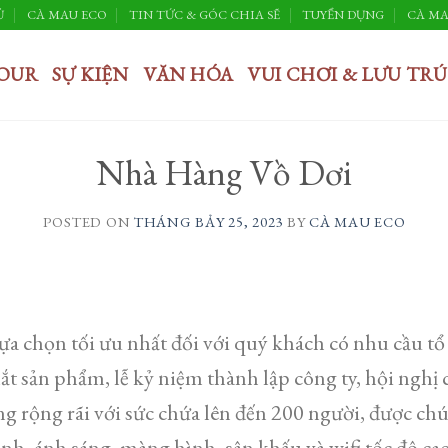
Ủ
CÀ MAU ECO
TIN TỨC & GÓC CHIA SẼ
TUYỂN DỤNG
CÀ MA
OUR
SỰ KIỆN
VĂN HÓA
VUI CHƠI & LƯU TRÚ
Nhà Hàng Vồ Dơi
POSTED ON
THÁNG BẢY 25, 2023
BY
CÀ MAU ECO
ựa chọn tối ưu nhất đối với quý khách có nhu cầu tổ
 mắt sản phẩm, lễ kỷ niệm thành lập công ty, hội nghị
g rộng rãi với sức chứa lên đến 200 người, được chú 
anh, ánh sáng, màng hình, sân khấu và wifi tốc độ ca