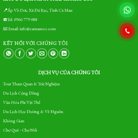
📍
Ấp Vồ Dơi, Xã Đá Bạc, Tỉnh Cà Mau
☎️Tel: 0966 779 088
📧 Email: info@camaueco.com
KẾT NỐI VỚI CHÚNG TÔI
DỊCH VỤ CỦA CHÚNG TÔI
Tour Tham Quan & Trải Nghiệm
Du Lịch Cộng Đồng
Văn Hóa Phi Vật Thể
Du Lịch Học Đường & Về Nguồn
Không Gian
Chợ Quê - Chợ Nổi