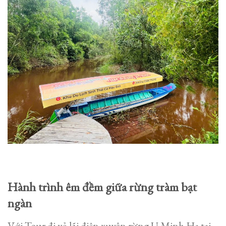
Hành trình êm đềm giữa rừng tràm bạt
ngàn
Với Tour đi vỏ lãi điện xuyên rừng U Minh Hạ tại