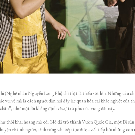
(Nghệ nhân Nguyễn Long Phi) thì thật là thiếu sót lớn. Những câu chuyệ
c vui vẻ mà là cách người dân nơi đây lạc quan hóa cái khắc nghiệt của th
 chân”, như một lời khẳng định về sự trù phú của vùng đất này.
 thời khai hoang mở cõi. Nó đã trở thành Vườn Quốc Gia, một Di sản vă
uyện về tình người, tình rừng vẫn tiếp tục được viết tiếp bởi những con