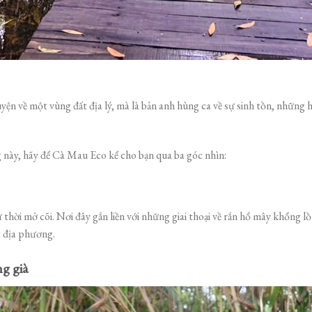
n về một vùng đất địa lý, mà là bản anh hùng ca về sự sinh tồn, những hu
này, hãy để Cà Mau Eco kể cho bạn qua ba góc nhìn:
 thời mở cõi. Nơi đây gắn liền với những giai thoại về rắn hổ mây khổng l
t địa phương.
g già