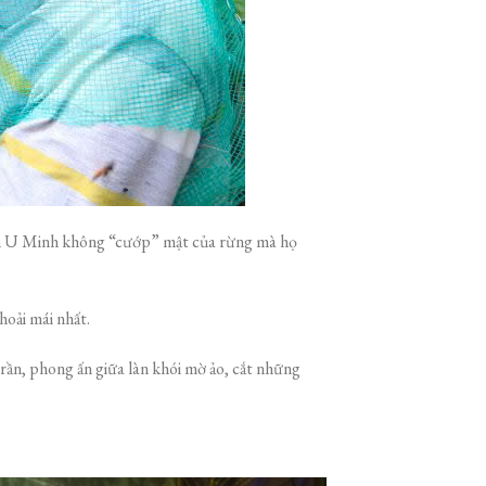
 dân U Minh không “cướp” mật của rừng mà họ
hoải mái nhất.
rần, phong ấn giữa làn khói mờ ảo, cắt những