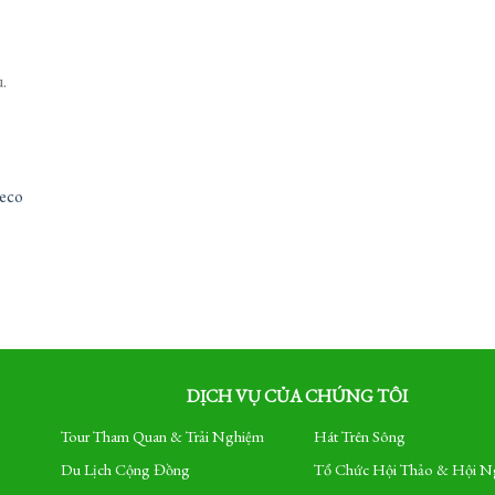
.
eco
DỊCH VỤ CỦA CHÚNG TÔI
Tour Tham Quan & Trải Nghiệm
Hát Trên Sông
Du Lịch Cộng Đồng
Tổ Chức Hội Thảo & Hội N