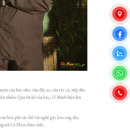
n của bác như: rùa đẩy xe, rắn tát cá, nếp dẻo
iên nhiên. Qua lời kể của bác, U Minh hiện lên
n hóa phi vật thể với nghề gác kèo ong độc
 người Cà Mau chân chất.