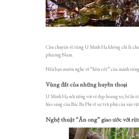
Câu chuyện về rừng U Minh Hạ không chỉ là chuyệ
phương Nam.
Nếu bạn muốn nghe về “hồn cốt” của mảnh rừng 
Vùng đất của những huyền thoại
U Minh Hạ nổi tiếng với vẻ đẹp hoang sơ, bí ẩn từ
hào sảng của Bác Ba Phi về sự trù phú của sản vậ
Nghệ thuật “Ăn ong” giao ước với rừn