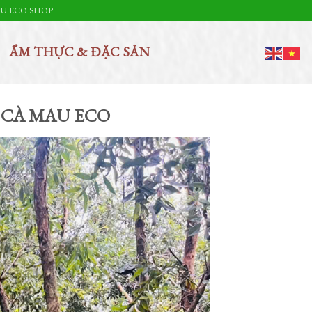
U ECO SHOP
ẨM THỰC & ĐẶC SẢN
 CÀ MAU ECO