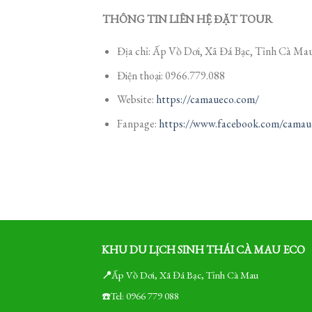
THÔNG TIN LIÊN HỆ ĐẶT TOUR
Địa chỉ: Ấp Vồ Dơi, Xã Đá Bạc, Tỉnh Cà Mau
Điện thoại: 0966.779.088
Website:
https://camaueco.com/
Fanpage:
https://www.facebook.com/camau
KHU DU LỊCH SINH THÁI CÀ MAU ECO
📍
Ấp Vồ Dơi, Xã Đá Bạc, Tỉnh Cà Mau
☎️Tel: 0966 779 088