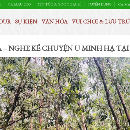
Ủ
CÀ MAU ECO
TIN TỨC & GÓC CHIA SẼ
TUYỂN DỤNG
CÀ MA
OUR
SỰ KIỆN
VĂN HÓA
VUI CHƠI & LƯU TRÚ
 – NGHE KỂ CHUYỆN U MINH HẠ TẠI