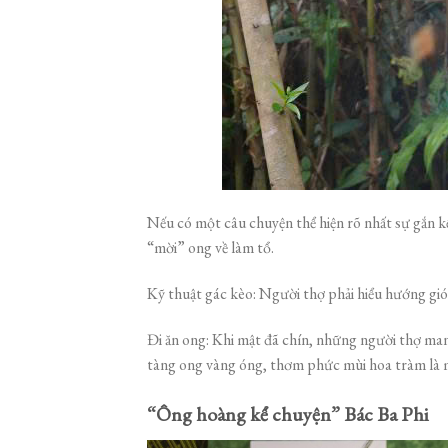
Nếu có một câu chuyện thể hiện rõ nhất sự gắn 
“mời” ong về làm tổ.
Kỹ thuật gác kèo: Người thợ phải hiểu hướng gió
Đi ăn ong: Khi mật đã chín, những người thợ man
tàng ong vàng óng, thơm phức mùi hoa tràm là m
“Ông hoàng kể chuyện” Bác Ba Phi