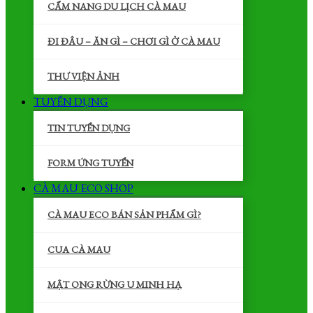
CẨM NANG DU LỊCH CÀ MAU
ĐI ĐÂU – ĂN GÌ – CHƠI GÌ Ở CÀ MAU
THƯ VIỆN ẢNH
TUYỂN DỤNG
TIN TUYỂN DỤNG
FORM ỨNG TUYỂN
CÀ MAU ECO SHOP
CÀ MAU ECO BÁN SẢN PHẨM GÌ?
CUA CÀ MAU
MẬT ONG RỪNG U MINH HẠ