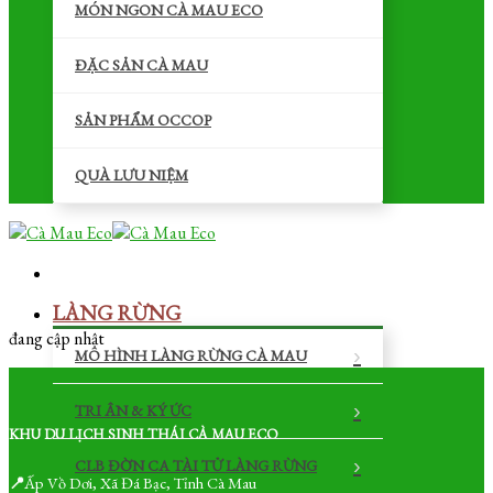
MÓN NGON CÀ MAU ECO
ĐẶC SẢN CÀ MAU
SẢN PHẨM OCCOP
QUÀ LƯU NIỆM
LÀNG RỪNG
đang cập nhật
MÔ HÌNH LÀNG RỪNG CÀ MAU
TRI ÂN & KÝ ỨC
KHU DU LỊCH SINH THÁI CÀ MAU ECO
CLB ĐỜN CA TÀI TỬ LÀNG RỪNG
📍
Ấp Vồ Dơi, Xã Đá Bạc, Tỉnh Cà Mau