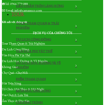
☎️Tel: 0966 779 088
DẤU CHÂN TRÊN LÀNG RỪNG
📧 Email: info@camaueco.com
TOUR
Kết nối với chúng tôi
TOUR THAM QUAN & TRẢI
NGHIỆM
DỊCH VỤ CỦA CHÚNG TÔI
DU LỊCH CỘNG ĐỒNG
Tour Tham Quan & Trải Nghiệm
Du Lịch Cộng Đồng
VĂN HÓA PHI VẬT THỂ
Văn Hóa Phi Vật Thể
Du Lịch Học Đường & Về Nguồn
DU LỊCH HỌC ĐƯỜNG VÀ VỀ
Không Gian
NGUỒN
Chợ Quê - Chợ Nổi
ĐIỂM THAM QUAN
Hát Trên Sông
Tổ Chức Hội Thảo & Hội Nghị
MÔN HỌC ỨNG DỤNG
Vui Chơi & Lưu Trú
Ẩm Thực & Đặc Sản
CHƯƠNG TRÌNH