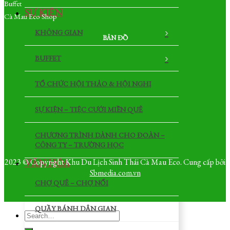
Buffet
SỰ KIỆN
Cà Mau Eco Shop
KHÔNG GIAN
BẢN ĐỒ
BUFFET
TỔ CHỨC HỘI THẢO & HỘI NGHỊ
SỰ KIỆN – TIỆC CƯỚI MIỀN QUÊ
CHƯƠNG TRÌNH DÀNH CHO ĐOÀN –
CÔNG TY – TRƯỜNG HỌC
2023 © Copyright Khu Du Lịch Sinh Thái Cà Mau Eco. Cung cấp bởi
VĂN HÓA
Sbmedia.com.vn
CHỢ QUÊ – CHỢ NỔI
QUẦY BÁNH DÂN GIAN