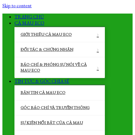
Skip to content
TRANG CHỦ
CÀ MAU ECO
GIỚI THIỆU CÀ MAU ECO
ĐỐI TÁC & CHỨNG NHẬN
BÁO CHÍ & PHÓNG SỰ NÓI VỀ CÀ
MAU ECO
TIN TỨC & GÓC CHIA SẼ
BẢN TIN CÀ MAU ECO
GÓC BÁO CHÍ VÀ TRUYỀN THÔNG
SỰ KIỆN NỔI BẬT CỦA CÀ MAU