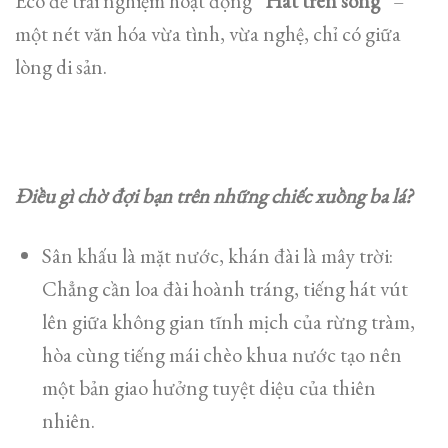
Eco để trải nghiệm hoạt động
“Hát trên sông”
–
một nét văn hóa vừa tình, vừa nghệ, chỉ có giữa
lòng di sản.
Điều gì chờ đợi bạn trên những chiếc xuồng ba lá?
​Sân khấu là mặt nước, khán đài là mây trời:
Chẳng cần loa đài hoành tráng, tiếng hát vút
lên giữa không gian tĩnh mịch của rừng tràm,
hòa cùng tiếng mái chèo khua nước tạo nên
một bản giao hưởng tuyệt diệu của thiên
nhiên.