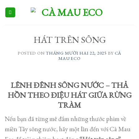
Skip
to
content
HÁT TRÊN SÔNG
POSTED ON
THÁNG MƯỜI HAI 22, 2025
BY
CÀ
MAU ECO
LÊNH ĐÊNH SÔNG NƯỚC – THẢ
HỒN THEO ĐIỆU HÁT GIỮA RỪNG
TRÀM
​Nếu bạn đã từng mê đắm những thước phim về
miền Tây sông nước, hãy một lần đến với Cà Mau