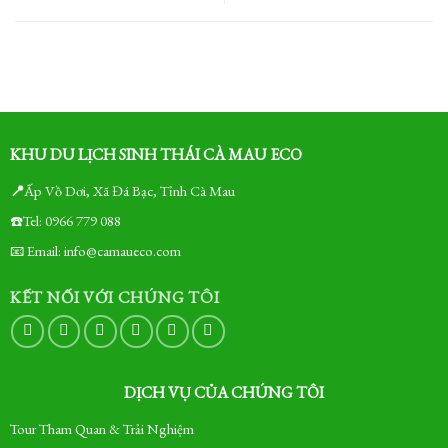
KHU DU LỊCH SINH THÁI CÀ MAU ECO
📍
Ấp Vồ Dơi, Xã Đá Bạc, Tỉnh Cà Mau
☎️Tel: 0966 779 088
📧 Email: info@camaueco.com
KẾT NỐI VỚI CHÚNG TÔI
DỊCH VỤ CỦA CHÚNG TÔI
Tour Tham Quan & Trải Nghiệm