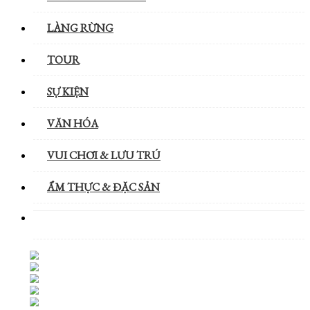
LÀNG RỪNG
TOUR
SỰ KIỆN
VĂN HÓA
VUI CHƠI & LƯU TRÚ
ẨM THỰC & ĐẶC SẢN