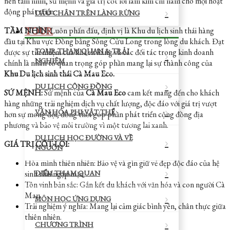
nên tầm nhìn, sứ mệnh và giá trị cốt lõi làm kim chỉ nam cho mọi hoạt
động phát triển:
DẤU CHÂN TRÊN LÀNG RỪNG
TOUR
TẦM NHÌN:
Luôn phấn đấu, định vị là Khu du lịch sinh thái hàng
đầu tại Khu vực Đồng bằng Sông Cửu Long trong lòng du khách. Đạt
TOUR THAM QUAN & TRẢI
được sự tín nhiệm của khách hàng và các đối tác trong kinh doanh
NGHIỆM
chính là nhân tố quan trọng góp phần mang lại sự thành công của
Khu Du lịch sinh thái Cà Mau Eco.
DU LỊCH CỘNG ĐỒNG
SỨ MỆNH:
Sứ mệnh của
Cà Mau Eco
cam kết mang đến cho khách
hàng những trải nghiệm dịch vụ chất lượng, độc đáo với giá trị vượt
VĂN HÓA PHI VẬT THỂ
hơn sự mong đợi, đồng thời góp phần phát triển cộng đồng địa
phương và bảo vệ môi trường vì một tương lai xanh.
DU LỊCH HỌC ĐƯỜNG VÀ VỀ
GIÁ TRỊ CỐT LÕI:
NGUỒN
Hòa mình thiên nhiên: Bảo vệ và gìn giữ vẻ đẹp độc đáo của hệ
sinh thái ngập mặn.
ĐIỂM THAM QUAN
Tôn vinh bản sắc: Gắn kết du khách với văn hóa và con người Cà
Mau.
MÔN HỌC ỨNG DỤNG
Trải nghiệm ý nghĩa: Mang lại cảm giác bình yên, chân thực giữa
thiên nhiên.
CHƯƠNG TRÌNH