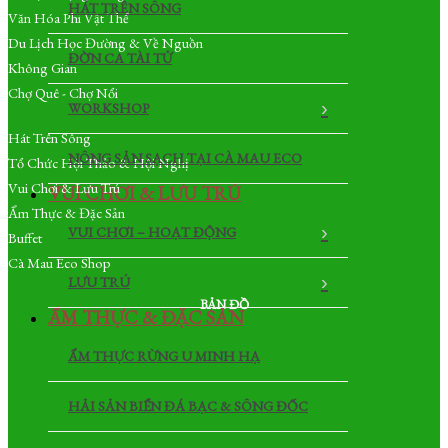
HÁT TRÊN SÔNG
Văn Hóa Phi Vật Thể
Du Lịch Học Đường & Về Nguồn
ĐỜN CA TÀI TỬ
Không Gian
Chợ Quê - Chợ Nổi
WORKSHOP
Hát Trên Sông
NÔNG SẢN SẠCH TẠI CÀ MAU ECO
Tổ Chức Hội Thảo & Hội Nghị
Vui Chơi & Lưu Trú
VUI CHƠI & LƯU TRÚ
Ẩm Thực & Đặc Sản
VUI CHƠI – HOẠT ĐỘNG
Buffet
Cà Mau Eco Shop
LƯU TRÚ
BẢN ĐỒ
ẨM THỰC & ĐẶC SẢN
ẨM THỰC RỪNG U MINH HẠ
HẢI SẢN BIỂN ĐÁ BẠC & SÔNG ĐỐC