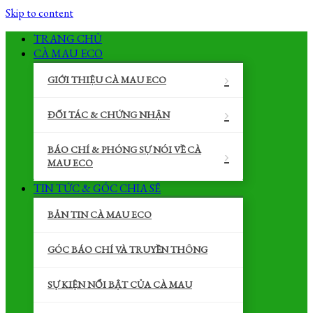
Skip to content
TRANG CHỦ
CÀ MAU ECO
GIỚI THIỆU CÀ MAU ECO
ĐỐI TÁC & CHỨNG NHẬN
BÁO CHÍ & PHÓNG SỰ NÓI VỀ CÀ
MAU ECO
TIN TỨC & GÓC CHIA SẼ
BẢN TIN CÀ MAU ECO
GÓC BÁO CHÍ VÀ TRUYỀN THÔNG
SỰ KIỆN NỔI BẬT CỦA CÀ MAU