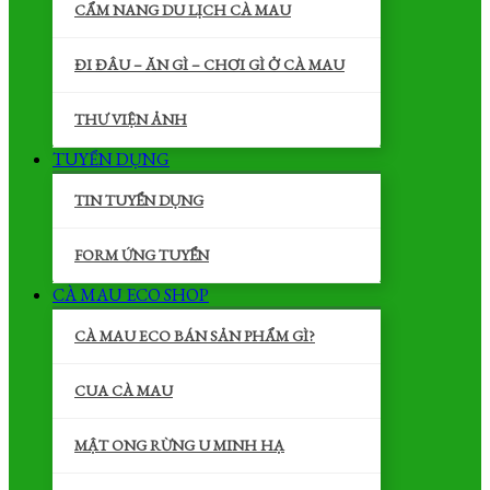
CẨM NANG DU LỊCH CÀ MAU
ĐI ĐÂU – ĂN GÌ – CHƠI GÌ Ở CÀ MAU
THƯ VIỆN ẢNH
TUYỂN DỤNG
TIN TUYỂN DỤNG
FORM ỨNG TUYỂN
CÀ MAU ECO SHOP
CÀ MAU ECO BÁN SẢN PHẨM GÌ?
CUA CÀ MAU
MẬT ONG RỪNG U MINH HẠ