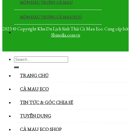
MÓN ĐẶC TRƯNG CÀ MAU
MÓN ĐẶC TRƯNG CÀ MAU ECO
2023 © Copyright Khu Du Lịch Sinh Thái Cà Mau Eco. Cung cấp bởi
Sbmedia.com.vn
TRANG CHỦ
CÀ MAU ECO
TIN TỨC & GÓC CHIA SẼ
TUYỂN DỤNG
CÀ MAU ECO SHOP