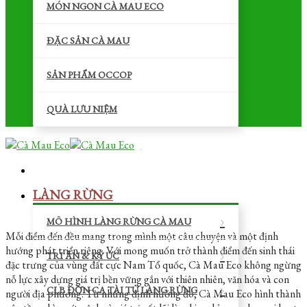
MÓN NGON CÀ MAU ECO
ĐẶC SẢN CÀ MAU
SẢN PHẨM OCCOP
QUÀ LƯU NIỆM
LÀNG RỪNG
MÔ HÌNH LÀNG RỪNG CÀ MAU
Mỗi điểm đến đều mang trong mình một câu chuyện và một định
hướng phát triển riêng. Với mong muốn trở thành điểm đến sinh thái
TRI ÂN & KÝ ỨC
đặc trưng của vùng đất cực Nam Tổ quốc, Cà Mau Eco không ngừng
nỗ lực xây dựng giá trị bền vững gắn với thiên nhiên, văn hóa và con
CLB ĐỜN CA TÀI TỬ LÀNG RỪNG
người địa phương. Từ những định hướng đó, Cà Mau Eco hình thành