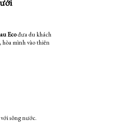
lưới
Mau Eco
đưa du khách
, hòa mình vào thiên
 với sông nước
.