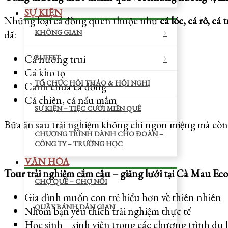
SỰ KIỆN
Những loại cá đồng quen thuộc như
cá lóc, cá rô, cá 
KHÔNG GIAN
dã:
Cá nướng trui
BUFFET
Cá kho tộ
TỔ CHỨC HỘI THẢO & HỘI NGHỊ
Canh chua cá đồng
Cá chiên, cá nấu mắm
SỰ KIỆN – TIỆC CƯỚI MIỀN QUÊ
Bữa ăn sau trải nghiệm không chỉ ngon miệng mà cò
CHƯƠNG TRÌNH DÀNH CHO ĐOÀN –
CÔNG TY – TRƯỜNG HỌC
VĂN HÓA
Tour trải nghiệm cắm câu – giăng lưới tại Cà Mau Ec
CHỢ QUÊ – CHỢ NỔI
Gia đình muốn con trẻ hiểu hơn về thiên nhiên
QUẦY BÁNH DÂN GIAN
Nhóm bạn yêu thích trải nghiệm thực tế
Học sinh – sinh viên trong các chương trình du 