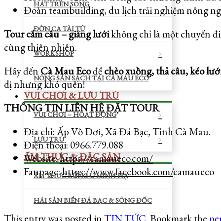
HÁT TRÊN SÔNG
Đoàn teambuilding, du lịch trải nghiệm nông n
ĐỜN CA TÀI TỬ
Tour cắm câu – giăng lưới
không chỉ là một chuyến đi,
cùng thiên nhiên.
WORKSHOP
Hãy đến
Cà Mau Eco
để
chèo xuồng, thả câu, kéo lư
NÔNG SẢN SẠCH TẠI CÀ MAU ECO
dị nhưng khó quên!
VUI CHƠI & LƯU TRÚ
THÔNG TIN LIÊN HỆ ĐẶT TOUR
VUI CHƠI – HOẠT ĐỘNG
Địa chỉ: Ấp Vồ Dơi, Xã Đá Bạc, Tỉnh Cà Mau.
LƯU TRÚ
Điện thoại: 0966.779.088
ẨM THỰC & ĐẶC SẢN
Website:
https://camaueco.com/
Fanpage:
https://www.facebook.com/
camaueco
ẨM THỰC RỪNG U MINH HẠ
HẢI SẢN BIỂN ĐÁ BẠC & SÔNG ĐỐC
This entry was posted in
TIN TỨC
. Bookmark the
pe