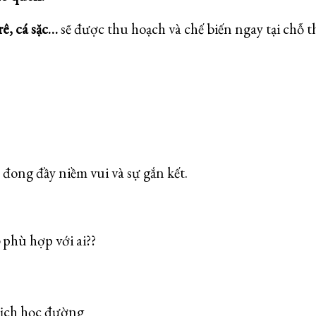
trê, cá sặc…
sẽ được thu hoạch và
chế biến ngay tại chỗ
t
n đong đầy
niềm vui và sự gắn kết.
o
phù hợp với ai??
lịch học đường