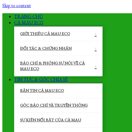
Skip to content
TRANG CHỦ
CÀ MAU ECO
GIỚI THIỆU CÀ MAU ECO
ĐỐI TÁC & CHỨNG NHẬN
BÁO CHÍ & PHÓNG SỰ NÓI VỀ CÀ
MAU ECO
TIN TỨC & GÓC CHIA SẼ
BẢN TIN CÀ MAU ECO
GÓC BÁO CHÍ VÀ TRUYỀN THÔNG
SỰ KIỆN NỔI BẬT CỦA CÀ MAU