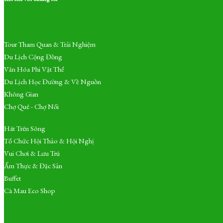
Tour Tham Quan & Trải Nghiệm
Du Lịch Cộng Đồng
Văn Hóa Phi Vật Thể
Du Lịch Học Đường & Về Nguồn
Không Gian
Chợ Quê - Chợ Nổi
Hát Trên Sông
Tổ Chức Hội Thảo & Hội Nghị
Vui Chơi & Lưu Trú
Ẩm Thực & Đặc Sản
Buffet
Cà Mau Eco Shop