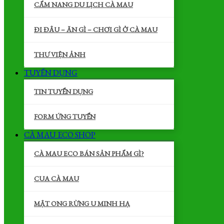
CẨM NANG DU LỊCH CÀ MAU
ĐI ĐÂU – ĂN GÌ – CHƠI GÌ Ở CÀ MAU
THƯ VIỆN ẢNH
TUYỂN DỤNG
TIN TUYỂN DỤNG
FORM ỨNG TUYỂN
CÀ MAU ECO SHOP
CÀ MAU ECO BÁN SẢN PHẨM GÌ?
CUA CÀ MAU
MẬT ONG RỪNG U MINH HẠ