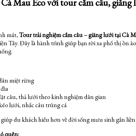
Cà Mau Eco với tour cắm câu, giăng 
anh mát,
Tour trải nghiệm cắm câu – giăng lưới tại Cà 
iền Tây. Đây là hành trình giúp bạn
rời xa phố thị ồn ào
hống.
 dân miệt rừng
 đìa
ặt câu, thả lưới theo kinh nghiệm dân gian
kéo lưới, nhấc câu trúng cá
 giúp du khách hiểu hơn về
đời sống mưu sinh gắn liền
ó quên: