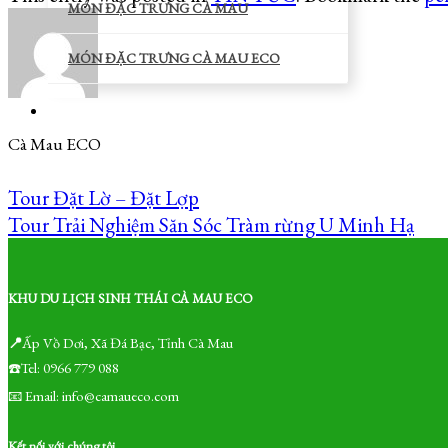
MÓN ĐẶC TRƯNG CÀ MAU
MÓN ĐẶC TRƯNG CÀ MAU ECO
Cà Mau ECO
Tour Đặt Lờ – Đặt Lợp
Tour Trải Nghiệm Săn Sóc Tràm rừng U Minh Hạ
KHU DU LỊCH SINH THÁI CÀ MAU ECO
📍
Ấp Vồ Dơi, Xã Đá Bạc, Tỉnh Cà Mau
☎️Tel: 0966 779 088
📧 Email: info@camaueco.com
Kết nối với chúng tôi