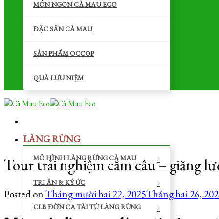
MÓN NGON CÀ MAU ECO
ĐẶC SẢN CÀ MAU
SẢN PHẨM OCCOP
QUÀ LƯU NIỆM
LÀNG RỪNG
MÔ HÌNH LÀNG RỪNG CÀ MAU
Tour trải nghiệm cắm câu – giăng lư
TRI ÂN & KÝ ỨC
Posted on
Tháng mười hai 22, 2025
Tháng hai 26, 20
CLB ĐỜN CA TÀI TỬ LÀNG RỪNG