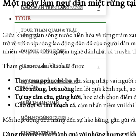
Một ngày làm ngư dân miệt rừng tại 
DẤU CHÂN TRÊN LÀNG RỪNG
TOUR
TOUR THAM QUAN & TRẢI
Giữa không gian sông nước hiền hòa và rừng tràm x
NGHIỆM
trở về với nhịp sống lao động dân dã của người dân m
nhiên và tự tay trải nghiệm nghề đánh bắt cá truyền t
DU LỊCH CỘNG ĐỒNG
Tham gia tour, du khách sẽ được:
VĂN HÓA PHI VẬT THỂ
Thay trang phục bà ba
, sẵn sàng nhập vai người
DU LỊCH HỌC ĐƯỜNG VÀ VỀ
Chèo xuồng, bơi xuồng
len lỏi qua kênh rạch, ao
NGUỒN
Tự tay cắm câu, giăng lưới
, học cách chọn điểm đ
ĐIỂM THAM QUAN
Chờ đợi và thu hoạch cá
, cảm nhận niềm vui khi 
MÔN HỌC ỨNG DỤNG
Mỗi hoạt động đều mang đến sự hào hứng, gần gũi và
Cùng thưởng thức thành quả với những hương vị kh
CHƯƠNG TRÌNH