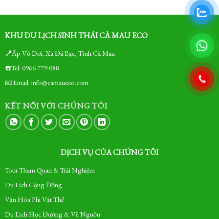
KHU DU LỊCH SINH THÁI CÀ MAU ECO
📍
Ấp Vồ Dơi, Xã Đá Bạc, Tỉnh Cà Mau
☎️Tel: 0966 779 088
📧 Email: info@camaueco.com
KẾT NỐI VỚI CHÚNG TÔI
DỊCH VỤ CỦA CHÚNG TÔI
Tour Tham Quan & Trải Nghiệm
Du Lịch Cộng Đồng
Văn Hóa Phi Vật Thể
Du Lịch Học Đường & Về Nguồn