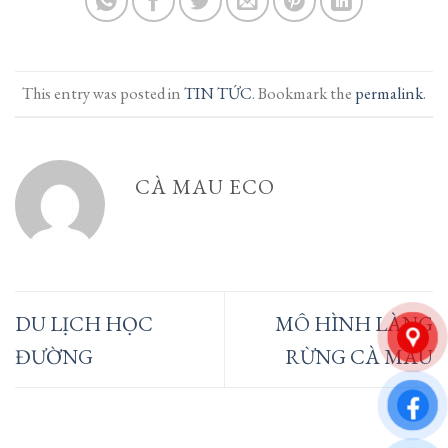
This entry was posted in
TIN TỨC
. Bookmark the
permalink
.
CÀ MAU ECO
DU LỊCH HỌC
MÔ HÌNH LÀNG
ĐƯỜNG
RỪNG CÀ MAU