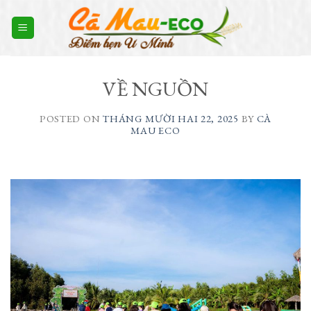
Skip
to
content
VỀ NGUỒN
POSTED ON
THÁNG MƯỜI HAI 22, 2025
BY
CÀ
MAU ECO