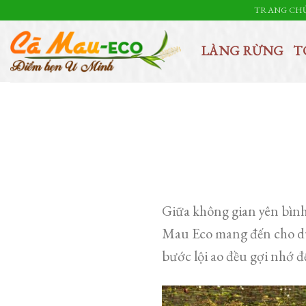
Skip
TRANG CH
to
content
LÀNG RỪNG
T
Giữa không gian yên bìn
Mau Eco mang đến cho du
bước lội ao đều gợi nhớ 