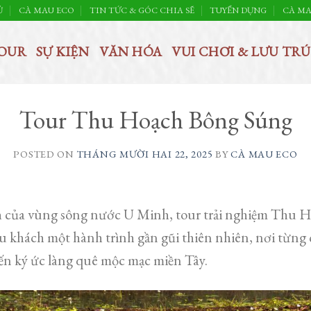
Ủ
CÀ MAU ECO
TIN TỨC & GÓC CHIA SẼ
TUYỂN DỤNG
CÀ MA
OUR
SỰ KIỆN
VĂN HÓA
VUI CHƠI & LƯU TRÚ
Tour Thu Hoạch Bông Súng
POSTED ON
THÁNG MƯỜI HAI 22, 2025
BY
CÀ MAU ECO
h của vùng sông nước U Minh, tour trải nghiệm Thu H
 khách một hành trình gần gũi thiên nhiên, nơi từng
đến ký ức làng quê mộc mạc miền Tây.