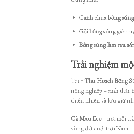
Canh chua bông sún
Gỏi bông súng
giòn ng
Bông súng làm rau số
Trải nghiệm mộ
Tour
Thu Hoạch Bông S
nông nghiệp – sinh thái.
thiên nhiên và lưu giữ n
Cà Mau Eco
– nơi mỗi tr
vùng đất cuối trời Nam.