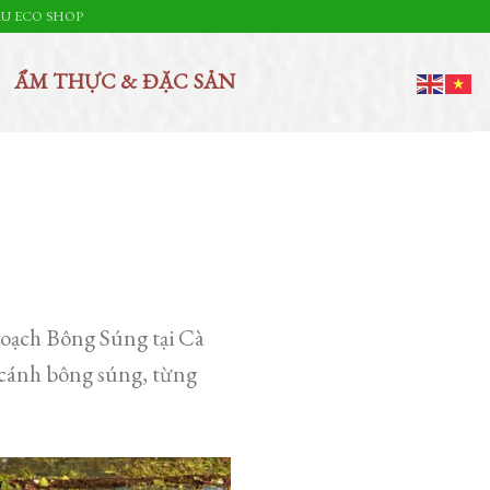
U ECO SHOP
ẨM THỰC & ĐẶC SẢN
oạch Bông Súng tại Cà
 cánh bông súng, từng