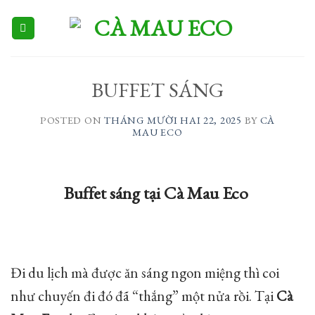
Skip
to
content
BUFFET SÁNG
POSTED ON
THÁNG MƯỜI HAI 22, 2025
BY
CÀ
MAU ECO
Buffet sáng tại Cà Mau Eco
Đi du lịch mà được ăn sáng ngon miệng thì coi
như chuyến đi đó đã “thắng” một nửa rồi. Tại
Cà