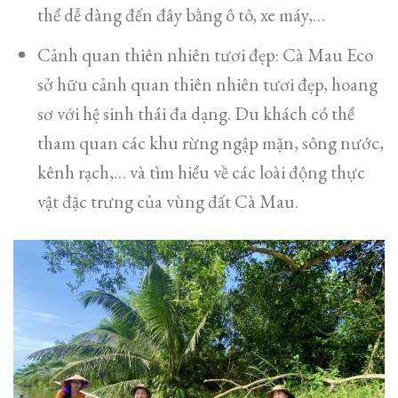
thể dễ dàng đến đây bằng ô tô, xe máy,…
Cảnh quan thiên nhiên tươi đẹp: Cà Mau Eco
sở hữu cảnh quan thiên nhiên tươi đẹp, hoang
sơ với hệ sinh thái đa dạng. Du khách có thể
tham quan các khu rừng ngập mặn, sông nước,
kênh rạch,… và tìm hiểu về các loài động thực
vật đặc trưng của vùng đất Cà Mau.