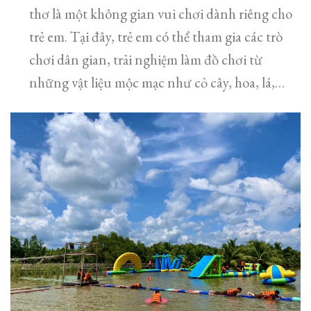
thơ là một không gian vui chơi dành riêng cho
trẻ em. Tại đây, trẻ em có thể tham gia các trò
chơi dân gian, trải nghiệm làm đồ chơi từ
những vật liệu mộc mạc như cỏ cây, hoa, lá,…