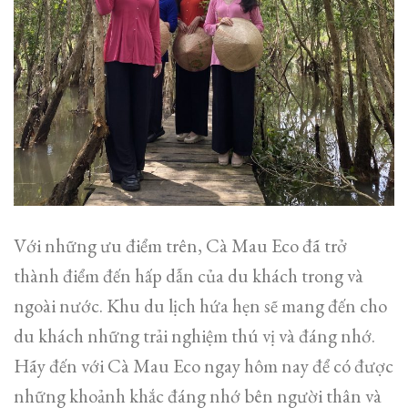
Với những ưu điểm trên, Cà Mau Eco đã trở
thành điểm đến hấp dẫn của du khách trong và
ngoài nước. Khu du lịch hứa hẹn sẽ mang đến cho
du khách những trải nghiệm thú vị và đáng nhớ.
Hãy đến với Cà Mau Eco ngay hôm nay để có được
những khoảnh khắc đáng nhớ bên người thân và