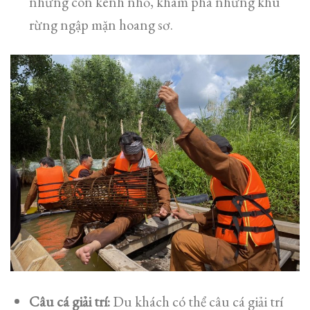
những con kênh nhỏ, khám phá những khu
rừng ngập mặn hoang sơ.
Câu cá giải trí:
Du khách có thể câu cá giải trí