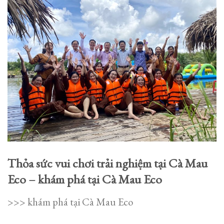
Thỏa sức vui chơi trải nghiệm tại Cà Mau
Eco – khám phá tại Cà Mau Eco
>>> khám phá tại Cà Mau Eco