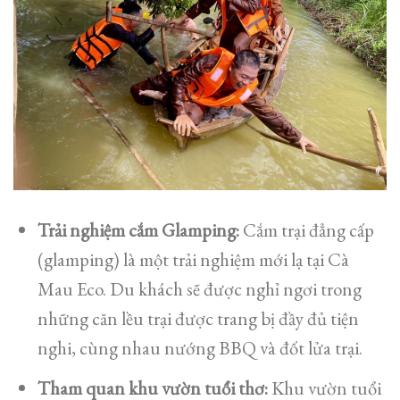
Trải nghiệm cắm Glamping:
Cắm trại đẳng cấp
(glamping) là một trải nghiệm mới lạ tại Cà
Mau Eco. Du khách sẽ được nghỉ ngơi trong
những căn lều trại được trang bị đầy đủ tiện
nghi, cùng nhau nướng BBQ và đốt lửa trại.
Tham quan khu vườn tuổi thơ:
Khu vườn tuổi