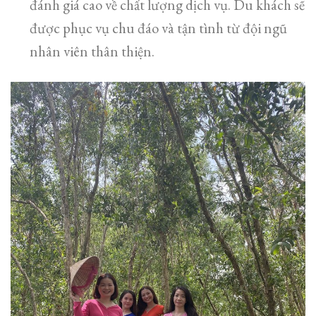
đánh giá cao về chất lượng dịch vụ. Du khách sẽ
được phục vụ chu đáo và tận tình từ đội ngũ
nhân viên thân thiện.