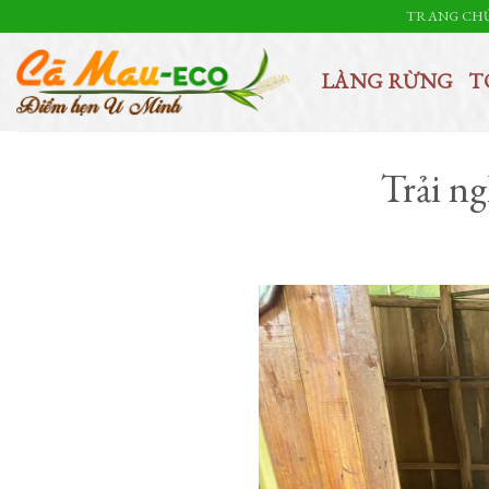
Skip
TRANG CH
to
content
LÀNG RỪNG
T
Trải n