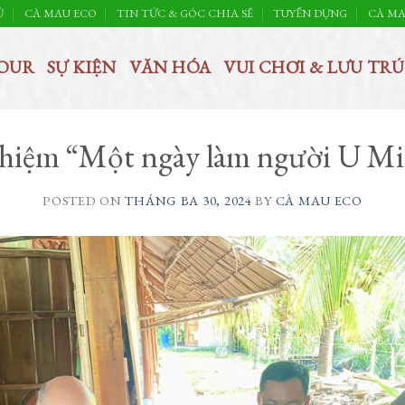
Ủ
CÀ MAU ECO
TIN TỨC & GÓC CHIA SẼ
TUYỂN DỤNG
CÀ MA
OUR
SỰ KIỆN
VĂN HÓA
VUI CHƠI & LƯU TRÚ
ghiệm “Một ngày làm người U M
POSTED ON
THÁNG BA 30, 2024
BY
CÀ MAU ECO