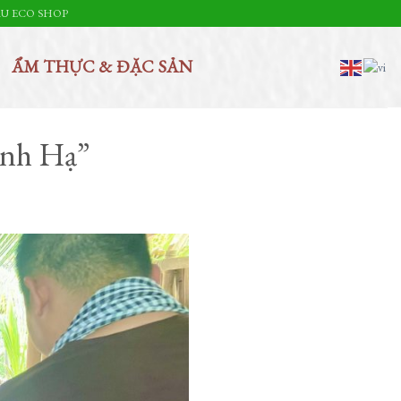
U ECO SHOP
ẨM THỰC & ĐẶC SẢN
inh Hạ”