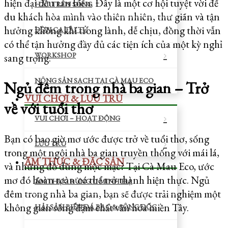
hiện đại đều tan biến. Đây là một cơ hội tuyệt vời để
HÁT TRÊN SÔNG
du khách hòa mình vào thiên nhiên, thư giãn và tận
hưởng không khí trong lành, dễ chịu, đồng thời vẫn
ĐỜN CA TÀI TỬ
có thể tận hưởng đầy đủ các tiện ích của một kỳ nghỉ
WORKSHOP
sang trọng.
NÔNG SẢN SẠCH TẠI CÀ MAU ECO
Ngủ đêm trong nhà ba gian – Trở
VUI CHƠI & LƯU TRÚ
về với tuổi thơ
VUI CHƠI – HOẠT ĐỘNG
Bạn có bao giờ mơ ước được trở về tuổi thơ, sống
LƯU TRÚ
trong một ngôi nhà ba gian truyền thống với mái lá,
ẨM THỰC & ĐẶC SẢN
và những đồ dùng mộc mạc? Tại Cà Mau Eco, ước
mơ đó hoàn toàn có thể trở thành hiện thực. Ngủ
ẨM THỰC RỪNG U MINH HẠ
đêm trong nhà ba gian, bạn sẽ được trải nghiệm một
không gian sống đậm chất văn hóa miền Tây.
HẢI SẢN BIỂN ĐÁ BẠC & SÔNG ĐỐC