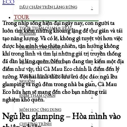
ECO
DẤU CHÂN TRÊN LÀNG RỪNG
TOUR
Trong nhịp sống hiện đại ngày nay, con người ta
TOUR THAM QUAN & TRẢI
luôn tìm kiếm những khoảng lặng để thư giãn và tái
NGHIỆM
tạo năng lượng. Và có lẽ, không gì tuyệt vời hơn việc
được hòa mình vào thiên nhiên, tận hưởng không
DU LỊCH CỘNG ĐỒNG
khí trong lành và tìm lại những giá trị truyền thống
đã dần bị lãng quên. Nếu bạn đang tìm kiếm một địa
VĂN HÓA PHI VẬT THỂ
điểm như vậy, thì Cà Mau Eco chính là điểm đến lý
tưởng. Với hai hình thức lưu trú độc đáo: ngủ lều
DU LỊCH HỌC ĐƯỜNG VÀ VỀ
NGUỒN
glamping và ngủ đêm trong nhà ba gian, Cà Mau
Eco hứa hẹn sẽ mang đến cho bạn những trải
ĐIỂM THAM QUAN
nghiệm khó quên.
MÔN HỌC ỨNG DỤNG
Ngủ lều glamping – Hòa mình vào
CHƯƠNG TRÌNH