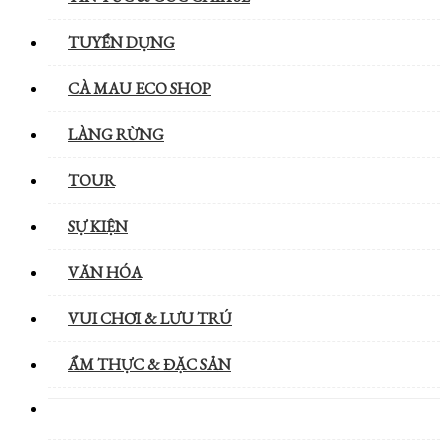
TUYỂN DỤNG
CÀ MAU ECO SHOP
LÀNG RỪNG
TOUR
SỰ KIỆN
VĂN HÓA
VUI CHƠI & LƯU TRÚ
ẨM THỰC & ĐẶC SẢN