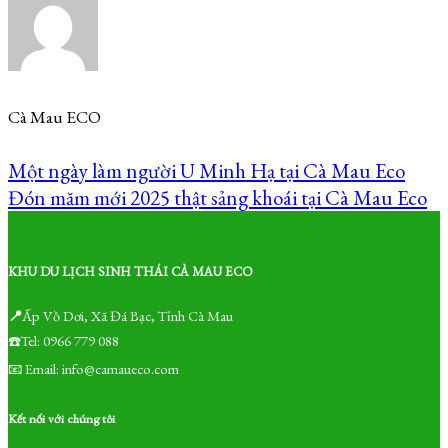
Cà Mau ECO
Một ngày làm người U Minh Hạ tại Cà Mau Eco
Đón măm mới 2025 thật sảng khoái tại Cà Mau Eco
KHU DU LỊCH SINH THÁI CÀ MAU ECO
📍
Ấp Vồ Dơi, Xã Đá Bạc, Tỉnh Cà Mau
☎️Tel: 0966 779 088
📧 Email: info@camaueco.com
Kết nối với chúng tôi