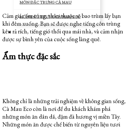
MÓN ĐẶC TRƯNG CÀ MAU
Cảm giác ấm cúng, thân thuộc sẽ bao trùm lấy bạn
MÓN ĐẶC TRƯNG CÀ MAU ECO
khi đêm xuống. Bạn sẽ được nghe tiếng côn trùng
kêu rả rích, tiếng gió thổi qua mái nhà, và cảm nhận
được sự bình yên của cuộc sống làng quê.
Ẩm thực đặc sắc
Không chỉ là những trải nghiệm về không gian sống,
Cà Mau Eco còn là nơi để du khách khám phá
những món ăn dân dã, đậm đà hương vị miền Tây.
Những món ăn được chế biến từ nguyên liệu tươi