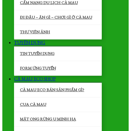
CẨM NANG DU LỊCH CÀ MAU
ĐI ĐÂU – ĂN GÌ – CHƠI GÌ Ở CÀ MAU
THƯ VIỆN ẢNH
TUYỂN DỤNG
TIN TUYỂN DỤNG
FORM ỨNG TUYỂN
CÀ MAU ECO SHOP
CÀ MAU ECO BÁN SẢN PHẨM GÌ?
CUA CÀ MAU
MẬT ONG RỪNG U MINH HẠ