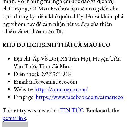
mình. Với những trải nghiệm độc đáo và dịch vụ
chất lượng, Cà Mau Eco hứa hẹn sẽ mang đến cho
bạn những kỷ niệm khó quên. Hãy đến và khám phá
ngay hôm nay để cảm nhận hết vẻ đẹp của thiên
nhiên và văn hóa miền Tây.
KHU DU LỊCH SINH THÁI CÀ MAU ECO
Địa chỉ: Ấp Vồ Dơi, Xã Trần Hợi, Huyện Trần
Văn Thời, Tỉnh Cà Mau.
Điện thoại: 0937 361 918
Email: info@camaueco.com
Website:
https://camaueco.com/
Fanpage:
https://www.facebook.com/camaueco
This entry was posted in
TIN TỨC
. Bookmark the
permalink
.