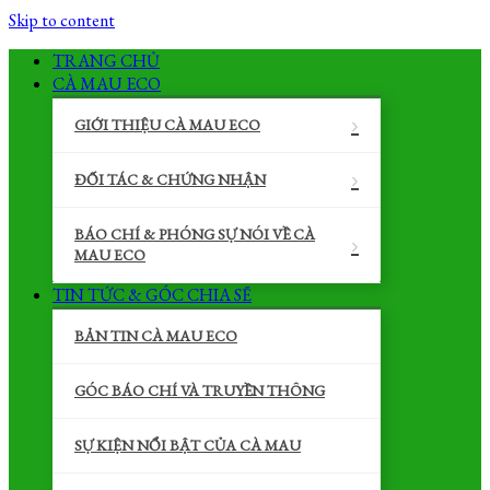
Skip to content
TRANG CHỦ
CÀ MAU ECO
GIỚI THIỆU CÀ MAU ECO
ĐỐI TÁC & CHỨNG NHẬN
BÁO CHÍ & PHÓNG SỰ NÓI VỀ CÀ
MAU ECO
TIN TỨC & GÓC CHIA SẼ
BẢN TIN CÀ MAU ECO
GÓC BÁO CHÍ VÀ TRUYỀN THÔNG
SỰ KIỆN NỔI BẬT CỦA CÀ MAU