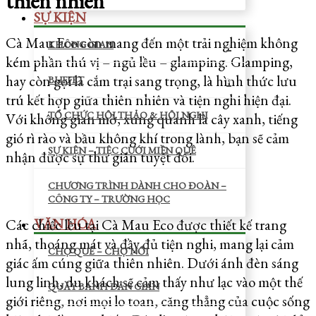
thiên nhiên
SỰ KIỆN
Cà Mau Eco còn mang đến một trải nghiệm không
KHÔNG GIAN
kém phần thú vị – ngủ lều – glamping. Glamping,
hay còn gọi là cắm trại sang trọng, là hình thức lưu
BUFFET
trú kết hợp giữa thiên nhiên và tiện nghi hiện đại.
TỔ CHỨC HỘI THẢO & HỘI NGHỊ
Với không gian mở, xung quanh là cây xanh, tiếng
gió rì rào và bầu không khí trong lành, bạn sẽ cảm
SỰ KIỆN – TIỆC CƯỚI MIỀN QUÊ
nhận được sự thư giãn tuyệt đối.
CHƯƠNG TRÌNH DÀNH CHO ĐOÀN –
CÔNG TY – TRƯỜNG HỌC
Các chiếc lều tại Cà Mau Eco được thiết kế trang
VĂN HÓA
nhã, thoáng mát và đầy đủ tiện nghi, mang lại cảm
CHỢ QUÊ – CHỢ NỔI
giác ấm cúng giữa thiên nhiên. Dưới ánh đèn sáng
lung linh, du khách sẽ cảm thấy như lạc vào một thế
QUẦY BÁNH DÂN GIAN
giới riêng, nơi mọi lo toan, căng thẳng của cuộc sống