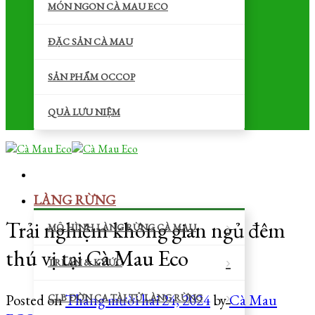
MÓN NGON CÀ MAU ECO
ĐẶC SẢN CÀ MAU
SẢN PHẨM OCCOP
QUÀ LƯU NIỆM
LÀNG RỪNG
Trải nghiệm không gian ngủ đêm
MÔ HÌNH LÀNG RỪNG CÀ MAU
thú vị tại Cà Mau Eco
TRI ÂN & KÝ ỨC
Posted on
Tháng mười hai 24, 2024
by
Cà Mau
CLB ĐỜN CA TÀI TỬ LÀNG RỪNG