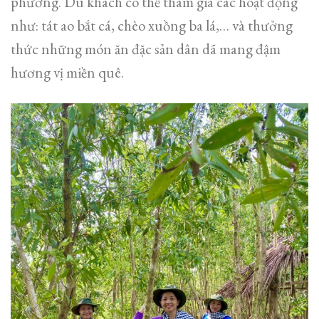
phương. Du khách có thể tham gia các hoạt động
như: tát ao bắt cá, chèo xuồng ba lá,… và thưởng
thức những món ăn đặc sản dân dã mang đậm
hương vị miền quê.