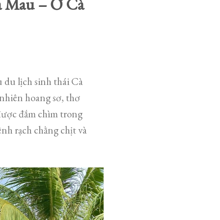
à Mau – Ở Cà
du lịch sinh thái Cà
nhiên hoang sơ, thơ
 được đắm chìm trong
nh rạch chằng chịt và