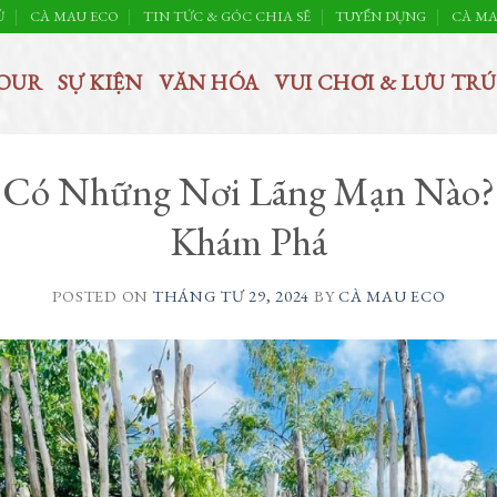
Ủ
CÀ MAU ECO
TIN TỨC & GÓC CHIA SẼ
TUYỂN DỤNG
CÀ MA
OUR
SỰ KIỆN
VĂN HÓA
VUI CHƠI & LƯU TRÚ
 Có Những Nơi Lãng Mạn Nào?
Khám Phá
POSTED ON
THÁNG TƯ 29, 2024
BY
CÀ MAU ECO