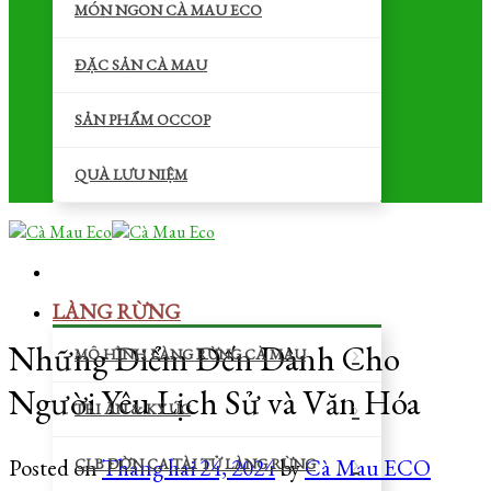
MÓN NGON CÀ MAU ECO
ĐẶC SẢN CÀ MAU
SẢN PHẨM OCCOP
QUÀ LƯU NIỆM
LÀNG RỪNG
Những Điểm Đến Dành Cho
MÔ HÌNH LÀNG RỪNG CÀ MAU
Người Yêu Lịch Sử và Văn Hóa
TRI ÂN & KÝ ỨC
Posted on
Tháng hai 24, 2024
by
Cà Mau ECO
CLB ĐỜN CA TÀI TỬ LÀNG RỪNG