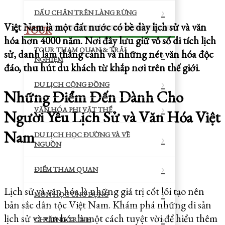
DẤU CHÂN TRÊN LÀNG RỪNG
Việt Nam là một đất nước có bề dày lịch sử và văn
TOUR
hóa hơn 4000 năm. Nơi đây lưu giữ vô số di tích lịch
TOUR THAM QUAN & TRẢI
sử, danh lam thắng cảnh và những nét văn hóa độc
NGHIỆM
đáo, thu hút du khách từ khắp nơi trên thế giới.
DU LỊCH CỘNG ĐỒNG
Những Điểm Đến Dành Cho
VĂN HÓA PHI VẬT THỂ
Người Yêu Lịch Sử và Văn Hóa Việt
Nam
DU LỊCH HỌC ĐƯỜNG VÀ VỀ
NGUỒN
ĐIỂM THAM QUAN
Lịch sử và văn hóa là những giá trị cốt lõi tạo nên
MÔN HỌC ỨNG DỤNG
bản sắc dân tộc Việt Nam. Khám phá những di sản
lịch sử và văn hóa là một cách tuyệt vời để hiểu thêm
CHƯƠNG TRÌNH