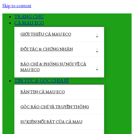
Skip to content
TRANG CHỦ
CÀ MAU ECO
GIỚI THIỆU CÀ MAU ECO
ĐỐI TÁC & CHỨNG NHẬN
BÁO CHÍ & PHÓNG SỰ NÓI VỀ CÀ
MAU ECO
TIN TỨC & GÓC CHIA SẼ
BẢN TIN CÀ MAU ECO
GÓC BÁO CHÍ VÀ TRUYỀN THÔNG
SỰ KIỆN NỔI BẬT CỦA CÀ MAU