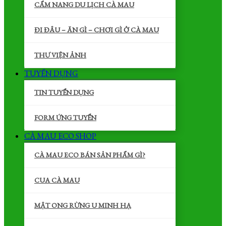
CẨM NANG DU LỊCH CÀ MAU
ĐI ĐÂU – ĂN GÌ – CHƠI GÌ Ở CÀ MAU
THƯ VIỆN ẢNH
TUYỂN DỤNG
TIN TUYỂN DỤNG
FORM ỨNG TUYỂN
CÀ MAU ECO SHOP
CÀ MAU ECO BÁN SẢN PHẨM GÌ?
CUA CÀ MAU
MẬT ONG RỪNG U MINH HẠ