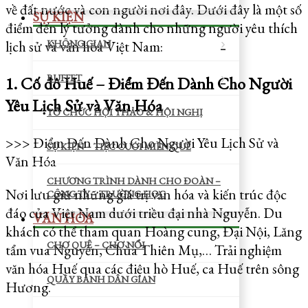
về đất nước và con người nơi đây. Dưới đây là một số
SỰ KIỆN
điểm đến lý tưởng dành cho những người yêu thích
KHÔNG GIAN
lịch sử và văn hóa Việt Nam:
BUFFET
1. Cố đô Huế – Điểm Đến Dành Cho Người
Yêu Lịch Sử và Văn Hóa
TỔ CHỨC HỘI THẢO & HỘI NGHỊ
>>> Điểm Đến Dành Cho Người Yêu Lịch Sử và
SỰ KIỆN – TIỆC CƯỚI MIỀN QUÊ
Văn Hóa
CHƯƠNG TRÌNH DÀNH CHO ĐOÀN –
Nơi lưu giữ những giá trị văn hóa và kiến trúc độc
CÔNG TY – TRƯỜNG HỌC
đáo của Việt Nam dưới triều đại nhà Nguyễn. Du
VĂN HÓA
khách có thể tham quan Hoàng cung, Đại Nội, Lăng
CHỢ QUÊ – CHỢ NỔI
tẩm vua Nguyễn, Chùa Thiên Mụ,… Trải nghiệm
văn hóa Huế qua các điệu hò Huế, ca Huế trên sông
QUẦY BÁNH DÂN GIAN
Hương.