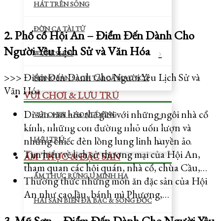
HÁT TRÊN SÔNG
ĐỜN CA TÀI TỬ
2. Phố cổ Hội An – Điểm Đến Dành Cho
Người Yêu Lịch Sử và Văn Hóa
WORKSHOP
>>> Điểm Đến Dành Cho Người Yêu Lịch Sử và
NÔNG SẢN SẠCH TẠI CÀ MAU ECO
Văn Hóa
VUI CHƠI & LƯU TRÚ
Di sản văn hóa thế giới với những ngôi nhà cổ
VUI CHƠI – HOẠT ĐỘNG
kính, những con đường nhỏ uốn lượn và
những chiếc đèn lồng lung linh huyền ảo.
LƯU TRÚ
Tìm hiểu về lịch sử thương mại của Hội An,
ẨM THỰC & ĐẶC SẢN
tham quan các hội quán, nhà cổ, chùa Cầu,…
ẨM THỰC RỪNG U MINH HẠ
Thưởng thức những món ăn đặc sản của Hội
An như cao lầu, bánh mì Phượng,…
HẢI SẢN BIỂN ĐÁ BẠC & SÔNG ĐỐC
3. Mỹ Sơn – Điểm Đến Dành Cho Người Yêu