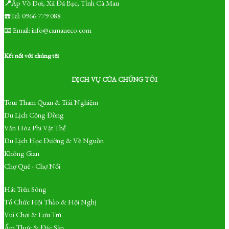
📍
Ấp Vồ Dơi, Xã Đá Bạc, Tỉnh Cà Mau
☎️Tel: 0966 779 088
📧 Email: info@camaueco.com
Kết nối với chúng tôi
DỊCH VỤ CỦA CHÚNG TÔI
Tour Tham Quan & Trải Nghiệm
Du Lịch Cộng Đồng
Văn Hóa Phi Vật Thể
Du Lịch Học Đường & Về Nguồn
Không Gian
Chợ Quê - Chợ Nổi
Hát Trên Sông
Tổ Chức Hội Thảo & Hội Nghị
Vui Chơi & Lưu Trú
Ẩm Thực & Đặc Sản