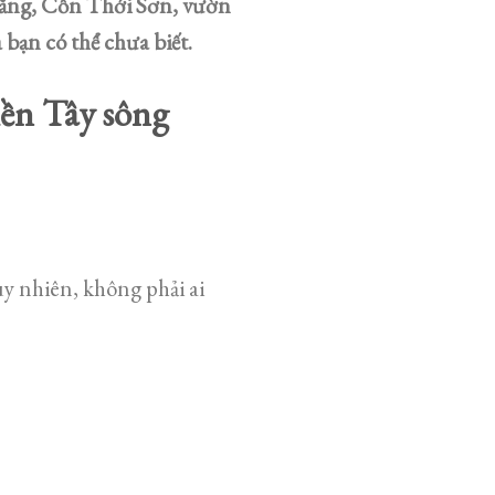
 Răng, Cồn Thới Sơn, vườn
bạn có thể chưa biết.
iền Tây sông
y nhiên, không phải ai