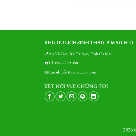
KHU DU LỊCH SINH THÁI CÀ MAU ECO
📍
Ấp Vồ Dơi, Xã Đá Bạc, Tỉnh Cà Mau
☎️Tel: 0966 779 088
📧 Email: info@camaueco.com
KẾT NỐI VỚI CHÚNG TÔI
2023 ©