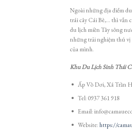
Ngoài những địa điểm du 
trái cây Cái Bè,… thì vẫn
du lịch miền Tây sông nư
những trải nghiệm thú vị 
của mình.
Khu Du Lịch Sinh Thái C
Ấp Vồ Dơi, Xã Trần H
Tel: 0937 361 918
Email: info@camauec
Website:
https://cama