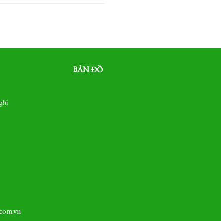
BẢN ĐỒ
ghị
com.vn