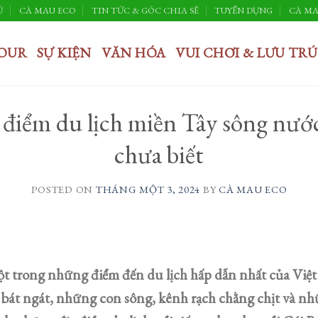
Ủ
CÀ MAU ECO
TIN TỨC & GÓC CHIA SẼ
TUYỂN DỤNG
CÀ MA
OUR
SỰ KIỆN
VĂN HÓA
VUI CHƠI & LƯU TRÚ
điểm du lịch miền Tây sông nước
chưa biết
POSTED ON
THÁNG MỘT 3, 2024
BY
CÀ MAU ECO
t trong những điểm đến du lịch hấp dẫn nhất của Việt
bát ngát, những con sông, kênh rạch chằng chịt và n