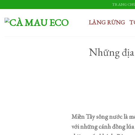
Skip
TRANG CH
to
content
LÀNG RỪNG
T
Những địa 
Miền Tây sông nước là mộ
với những cánh đồng lúa 