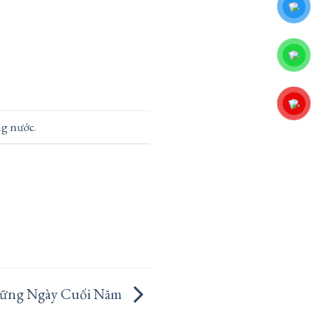
ông nước
.
ững Ngày Cuối Năm