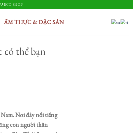
U ECO SHOP
ẨM THỰC & ĐẶC SẢN
 có thể bạn
 Nam. Nơi đây nổi tiếng
hững con người thân