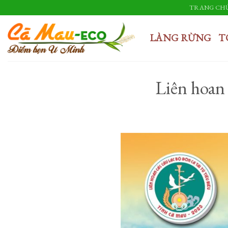
Skip
TRANG CH
to
content
LÀNG RỪNG
T
Liên hoan 