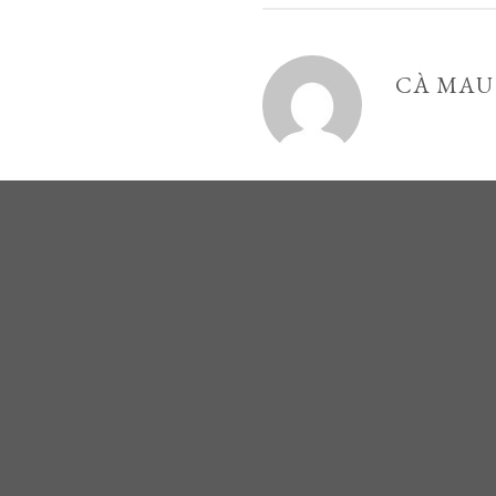
CÀ MAU
Sức sống trò chơi d
KHU DU LỊCH SINH THÁI CÀ MAU ECO