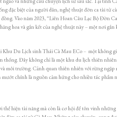
 ngào và những câu chuyện lịch sử sâu sắc. Tại tỉnh C
ống đặc biệt của người dân, nghệ thuật đờn ca tài tử 
ng đồng. Vào năm 2023, “Liên Hoan Câu Lạc Bộ Đờn C
 thăng hoa và gắn kết của nghệ thuật này – một nơi gắn 
tại Khu Du Lịch sinh Thái Cà Mau ECo – một không gia
uyền thống. Đây không chỉ là một khu du lịch thiên nhiê
óa và môi trường. Cảnh quan thiên nhiên với rừng ngập
 mướt chính là nguồn cảm hứng cho nhiều tác phẩm ng
i thể hiện tài năng mà còn là cơ hội để tôn vinh những
huật đờn ca tài tử Cà Mau. Những câu chuyện, cung đư