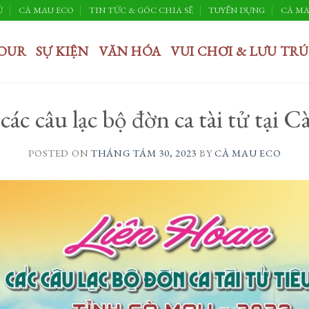
Ủ
CÀ MAU ECO
TIN TỨC & GÓC CHIA SẼ
TUYỂN DỤNG
CÀ MA
OUR
SỰ KIỆN
VĂN HÓA
VUI CHƠI & LƯU TRÚ
các câu lạc bộ đờn ca tài tử tại
POSTED ON
THÁNG TÁM 30, 2023
BY
CÀ MAU ECO