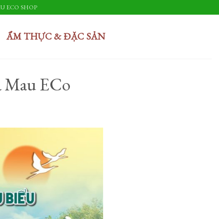
U ECO SHOP
ẨM THỰC & ĐẶC SẢN
 Cà Mau ECo