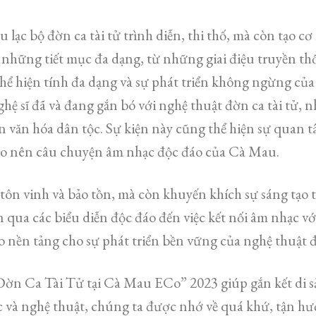
u lạc bộ đờn ca tài tử trình diễn, thi thố, mà còn tạo cơ 
những tiết mục đa dạng, từ những giai điệu truyền thố
thể hiện tính đa dạng và sự phát triển không ngừng của
hệ sĩ đã và đang gắn bó với nghệ thuật đờn ca tài tử,
ản văn hóa dân tộc. Sự kiện này cũng thể hiện sự quan t
o nên câu chuyện âm nhạc độc đáo của Cà Mau.
 tôn vinh và bảo tồn, mà còn khuyến khích sự sáng tạo t
ện qua các biểu diễn độc đáo đến việc kết nối âm nhạc v
ạo nền tảng cho sự phát triển bền vững của nghệ thuật đ
ờn Ca Tài Tử tại Cà Mau ECo” 2023 giúp gắn kết di s
và nghệ thuật, chúng ta được nhớ về quá khứ, tận hưở