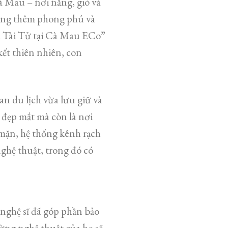
à Mau – nơi nắng, gió và
càng thêm phong phú và
a Tài Tử tại Cà Mau ECo”
kết thiên nhiên, con
n du lịch vừa lưu giữ và
n đẹp mắt mà còn là nơi
 mặn, hệ thống kênh rạch
hệ thuật, trong đó có
 nghệ sĩ đã góp phần bảo
ờng nghệ thuật của họ sẽ