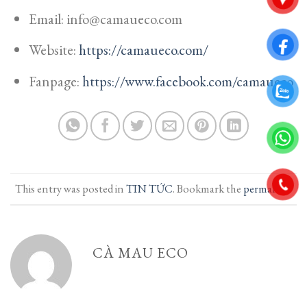
Email: info@camaueco.com
Website:
https://camaueco.com/
Fanpage:
https://www.facebook.com/camaueco
This entry was posted in
TIN TỨC
. Bookmark the
permalink
.
CÀ MAU ECO