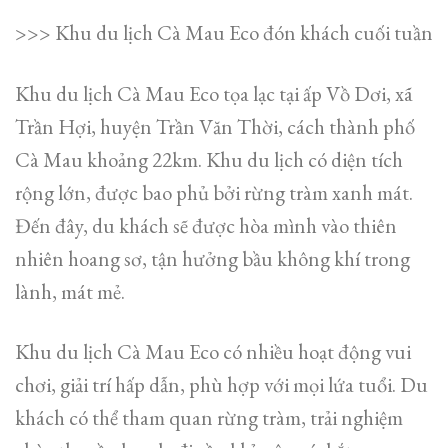
>>> Khu du lịch Cà Mau Eco đón khách cuối tuần
Khu du lịch Cà Mau Eco tọa lạc tại ấp Vồ Dơi, xã
Trần Hợi, huyện Trần Văn Thời, cách thành phố
Cà Mau khoảng 22km. Khu du lịch có diện tích
rộng lớn, được bao phủ bởi rừng tràm xanh mát.
Đến đây, du khách sẽ được hòa mình vào thiên
nhiên hoang sơ, tận hưởng bầu không khí trong
lành, mát mẻ.
Khu du lịch Cà Mau Eco có nhiều hoạt động vui
chơi, giải trí hấp dẫn, phù hợp với mọi lứa tuổi. Du
khách có thể tham quan rừng tràm, trải nghiệm