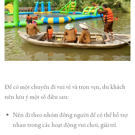
Để có một chuyến đi vui vẻ và trọn vẹn, du khách
nên lưu ý một số điều sau:
Nên đi theo nhóm đông người để có thể hỗ trợ
nhau trong các hoạt động vui chơi, giải trí.