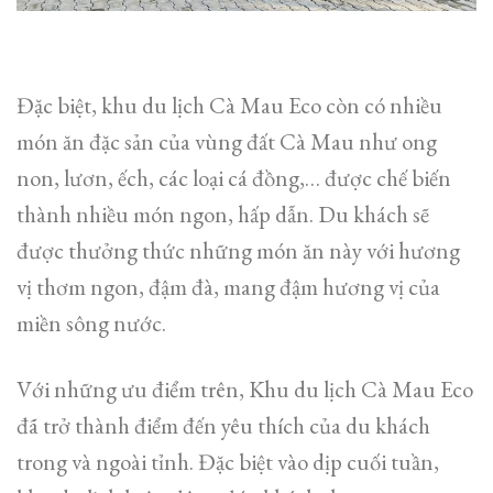
Đặc biệt, khu du lịch Cà Mau Eco còn có nhiều
món ăn đặc sản của vùng đất Cà Mau như ong
non, lươn, ếch, các loại cá đồng,… được chế biến
thành nhiều món ngon, hấp dẫn. Du khách sẽ
được thưởng thức những món ăn này với hương
vị thơm ngon, đậm đà, mang đậm hương vị của
miền sông nước.
Với những ưu điểm trên, Khu du lịch Cà Mau Eco
đã trở thành điểm đến yêu thích của du khách
trong và ngoài tỉnh. Đặc biệt vào dịp cuối tuần,