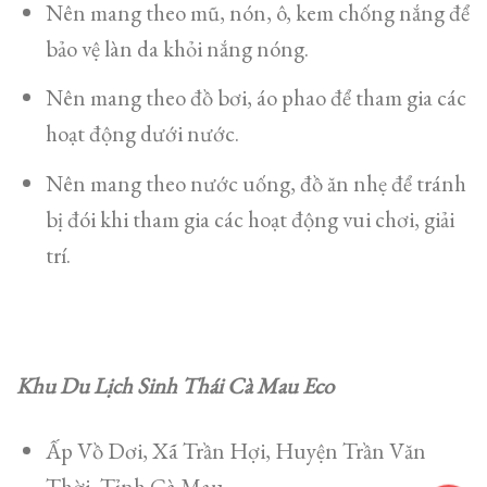
Nên mang theo mũ, nón, ô, kem chống nắng để
bảo vệ làn da khỏi nắng nóng.
Nên mang theo đồ bơi, áo phao để tham gia các
hoạt động dưới nước.
Nên mang theo nước uống, đồ ăn nhẹ để tránh
bị đói khi tham gia các hoạt động vui chơi, giải
trí.
Khu Du Lịch Sinh Thái Cà Mau Eco
Ấp Vồ Dơi, Xã Trần Hợi, Huyện Trần Văn
Thời, Tỉnh Cà Mau.