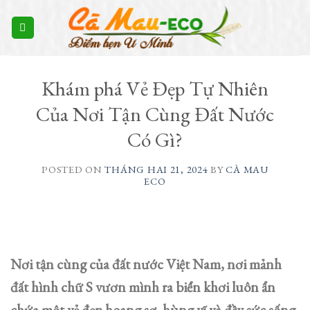
Skip
to
content
Khám phá Vẻ Đẹp Tự Nhiên
Của Nơi Tận Cùng Đất Nước
Có Gì?
POSTED ON
THÁNG HAI 21, 2024
BY
CÀ MAU
ECO
Nơi tận cùng của đất nước Việt Nam, nơi mảnh
đất hình chữ S vươn mình ra biển khơi luôn ẩn
chứa một vẻ đẹp hoang sơ, hùng vĩ và đầy sức sống.