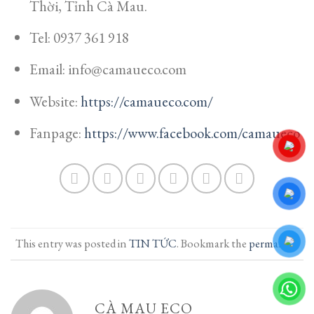
Thời, Tỉnh Cà Mau.
Tel: 0937 361 918
Email: info@camaueco.com
Website:
https://camaueco.com/
Fanpage:
https://www.facebook.com/camaueco
This entry was posted in
TIN TỨC
. Bookmark the
permalink
.
CÀ MAU ECO