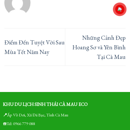
Những Cảnh Đẹp
Điểm Đến Tuyệt Vời Sau
Hoang Sơ và Yên Bình
Mùa Tết Năm Nay
Tại Cà Mau
KHU DU LỊCH SINH THÁI CÀ MAU ECO
📍
Ấp Vồ Dơi, Xã Đá Bạc, Tỉnh Cà Mau
☎️Tel: 0966 779 088