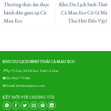
Thưởng thức ẩm thực
Khu Du Lịch Sinh Thái
bánh dân gian tại Cà
Cà Mau Eco Có Gì Mà
Mau Eco
Thu Hút Đến Vậy?
KHU DU LỊCH SINH THÁI CÀ MAU ECO
📍
Ấp Vồ Dơi, Xã Đá Bạc, Tỉnh Cà Mau
☎️Tel: 0966 779 088
📧 Email: info@camaueco.com
KẾT NỐI VỚI CHÚNG TÔI