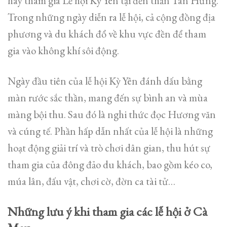
hãy tham gia Lễ hội Kỳ Yên tại đền thần Tân Hưng.
Trong những ngày diễn ra lễ hội, cả cộng đồng địa
phương và du khách đổ về khu vực đền để tham
gia vào không khí sôi động.
Ngày đầu tiên của lễ hội Kỳ Yên đánh dấu bằng
màn rước sắc thần, mang đến sự bình an và mùa
màng bội thu. Sau đó là nghi thức đọc Hương văn
và cúng tế. Phần hấp dẫn nhất của lễ hội là những
hoạt động giải trí và trò chơi dân gian, thu hút sự
tham gia của đông đảo du khách, bao gồm kéo co,
múa lân, đấu vật, chơi cờ, đờn ca tài tử…
Những lưu ý khi tham gia các lễ hội ở Cà