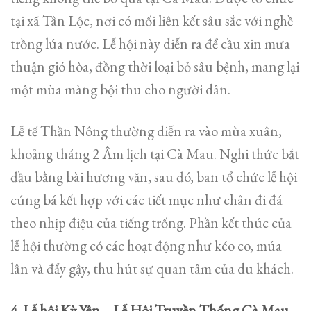
tại xã Tân Lộc, nơi có mối liên kết sâu sắc với nghề
trồng lúa nước. Lễ hội này diễn ra để cầu xin mưa
thuận gió hòa, đồng thời loại bỏ sâu bệnh, mang lại
một mùa màng bội thu cho người dân.
Lễ tế Thần Nông thường diễn ra vào mùa xuân,
khoảng tháng 2 Âm lịch tại Cà Mau. Nghi thức bắt
đầu bằng bài hương văn, sau đó, ban tổ chức lễ hội
cúng bá kết hợp với các tiết mục như chân đi đá
theo nhịp điệu của tiếng trống. Phần kết thúc của
lễ hội thường có các hoạt động như kéo co, múa
lân và đẩy gậy, thu hút sự quan tâm của du khách.
4. Lễ hội Kỳ Yên – Lễ Hội Truyền Thống Cà Mau