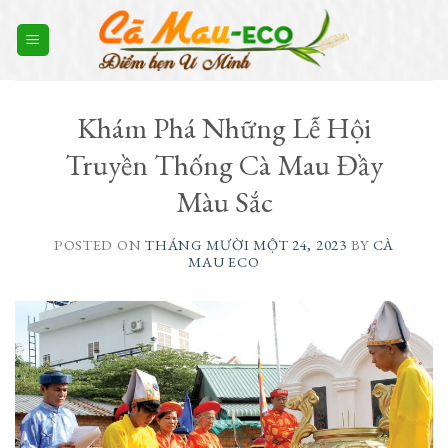
Skip
to
content
Khám Phá Những Lễ Hội
Truyền Thống Cà Mau Đầy
Màu Sắc
POSTED ON
THÁNG MƯỜI MỘT 24, 2023
BY
CÀ
MAU ECO