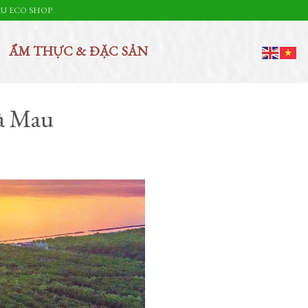
U ECO SHOP
ẨM THỰC & ĐẶC SẢN
à Mau