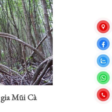
 gia Mũi Cà