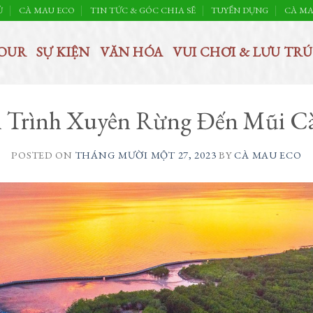
Ủ
CÀ MAU ECO
TIN TỨC & GÓC CHIA SẼ
TUYỂN DỤNG
CÀ MA
OUR
SỰ KIỆN
VĂN HÓA
VUI CHƠI & LƯU TRÚ
 Trình Xuyên Rừng Đến Mũi C
POSTED ON
THÁNG MƯỜI MỘT 27, 2023
BY
CÀ MAU ECO