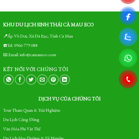
KHU DU LỊCH SINH THÁI CÀ MAU ECO
📍
Ấp Vồ Dơi, Xã Đá Bạc, Tỉnh Cà Mau
☎️Tel: 0966 779 088
📧 Email: info@camaueco.com
KẾT NỐI VỚI CHÚNG TÔI
DỊCH VỤ CỦA CHÚNG TÔI
Tour Tham Quan & Trải Nghiệm
Du Lịch Cộng Đồng
Văn Hóa Phi Vật Thể
Du Lịch Học Đường & Về Nguồn