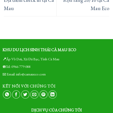
Mau
Mau Eco
KHU DU LỊCH SINH THÁI CÀ MAU ECO
📍
Ấp Vồ Dơi, Xã Đá Bạc, Tỉnh Cà Mau
☎️Tel: 0966 779 088
📧 Email: info@camaueco.com
KẾT NỐI VỚI CHÚNG TÔI
DỊCH VỤ CỦA CHÚNG TÔI