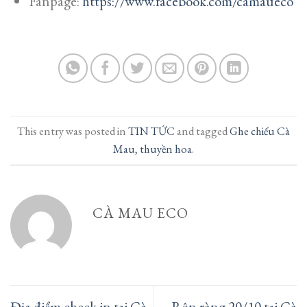
Fanpage:
https://www.facebook.com/camaueco
This entry was posted in
TIN TỨC
and tagged
Ghe chiếu Cà
Mau
,
thuyền hoa
.
CÀ MAU ECO
Địa điểm check in tại Cà
Rộn ràng 20/10 tại Cà