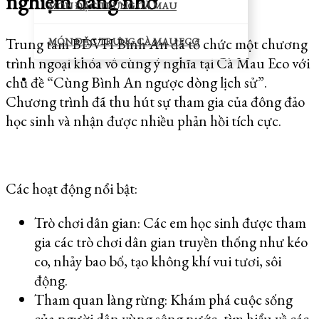
nghiệm đáng nhớ
MÓN ĐẶC TRƯNG CÀ MAU
Trung tâm BDVH Bình An đã tổ chức một chương
MÓN ĐẶC TRƯNG CÀ MAU ECO
trình ngoại khóa vô cùng ý nghĩa tại Cà Mau Eco với
chủ đề “Cùng Bình An ngược dòng lịch sử”.
Chương trình đã thu hút sự tham gia của đông đảo
học sinh và nhận được nhiều phản hồi tích cực.
Các hoạt động nổi bật:
Trò chơi dân gian: Các em học sinh được tham
gia các trò chơi dân gian truyền thống như kéo
co, nhảy bao bố, tạo không khí vui tươi, sôi
động.
Tham quan làng rừng: Khám phá cuộc sống
của người dân vùng sông nước, tìm hiểu về các