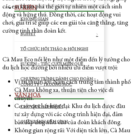
các em khám phá thế giới tự nhiên một cách sinh
SỰ KIỆN
động và hứng thú. Đồng thời, các hoạt động vui
KHÔNG GIAN
chơi, giải trí sẽ giúp các em giải tỏa căng thẳng, tăng
cường tinh thần đoàn kết.
BUFFET
TỔ CHỨC HỘI THẢO & HỘI NGHỊ
Cà Mau Eco nổi lên như một điểm đến lý tưởng cho
SỰ KIỆN – TIỆC CƯỚI MIỀN QUÊ
du lịch học đường bởi nhiều ưu điểm vượt trội:
CHƯƠNG TRÌNH DÀNH CHO ĐOÀN –
Vị trí thuận lợi: Nằm cách trung tâm thành phố
CÔNG TY – TRƯỜNG HỌC
Cà Mau không xa, thuận tiện cho việc di
VĂN HÓA
chuyển.
Cơ sở vật chất hiện đại: Khu du lịch được đầu
CHỢ QUÊ – CHỢ NỔI
tư xây dựng với các công trình hiện đại, đảm
bảo đáp ứng nhu cầu của đoàn khách đông.
QUẦY BÁNH DÂN GIAN
Không gian rộng rãi: Với diện tích lớn, Cà Mau