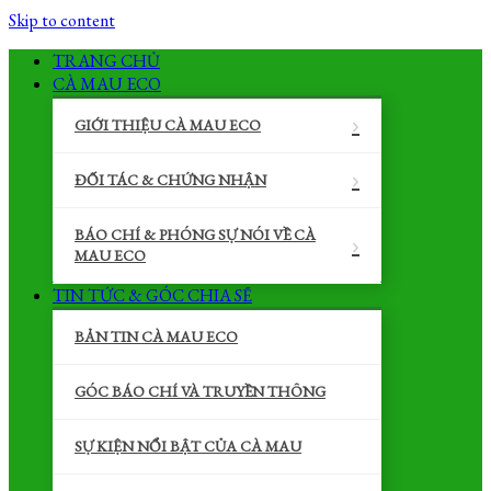
Skip to content
TRANG CHỦ
CÀ MAU ECO
GIỚI THIỆU CÀ MAU ECO
ĐỐI TÁC & CHỨNG NHẬN
BÁO CHÍ & PHÓNG SỰ NÓI VỀ CÀ
MAU ECO
TIN TỨC & GÓC CHIA SẼ
BẢN TIN CÀ MAU ECO
GÓC BÁO CHÍ VÀ TRUYỀN THÔNG
SỰ KIỆN NỔI BẬT CỦA CÀ MAU