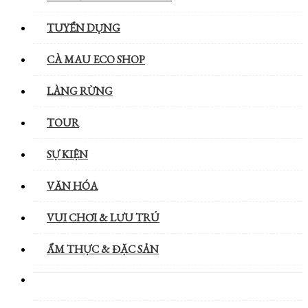
TUYỂN DỤNG
CÀ MAU ECO SHOP
LÀNG RỪNG
TOUR
SỰ KIỆN
VĂN HÓA
VUI CHƠI & LƯU TRÚ
ẨM THỰC & ĐẶC SẢN