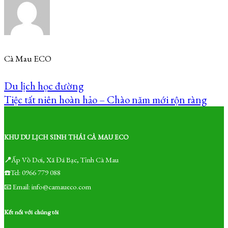
Cà Mau ECO
Du lịch học đường
Tiệc tất niên hoàn hảo – Chào năm mới rộn ràng
KHU DU LỊCH SINH THÁI CÀ MAU ECO
📍
Ấp Vồ Dơi, Xã Đá Bạc, Tỉnh Cà Mau
☎️Tel: 0966 779 088
📧 Email: info@camaueco.com
Kết nối với chúng tôi