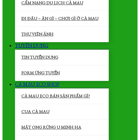
CẨM NANG DU LỊCH CÀ MAU
ĐI ĐÂU – ĂN GÌ – CHƠI GÌ Ở CÀ MAU
THƯ VIỆN ẢNH
TUYỂN DỤNG
TIN TUYỂN DỤNG
FORM ỨNG TUYỂN
CÀ MAU ECO SHOP
CÀ MAU ECO BÁN SẢN PHẨM GÌ?
CUA CÀ MAU
MẬT ONG RỪNG U MINH HẠ