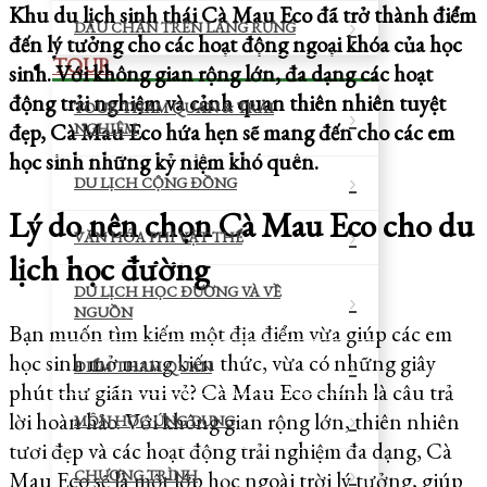
Khu du lịch sinh thái Cà Mau Eco đã trở thành điểm
DẤU CHÂN TRÊN LÀNG RỪNG
đến lý tưởng cho các hoạt động ngoại khóa của học
TOUR
sinh. Với không gian rộng lớn, đa dạng các hoạt
động trải nghiệm và cảnh quan thiên nhiên tuyệt
TOUR THAM QUAN & TRẢI
đẹp, Cà Mau Eco hứa hẹn sẽ mang đến cho các em
NGHIỆM
học sinh những kỷ niệm khó quên.
DU LỊCH CỘNG ĐỒNG
Lý do nên chọn Cà Mau Eco cho du
VĂN HÓA PHI VẬT THỂ
lịch học đường
DU LỊCH HỌC ĐƯỜNG VÀ VỀ
NGUỒN
Bạn muốn tìm kiếm một địa điểm vừa giúp các em
học sinh mở mang kiến thức, vừa có những giây
ĐIỂM THAM QUAN
phút thư giãn vui vẻ? Cà Mau Eco chính là câu trả
lời hoàn hảo. Với không gian rộng lớn, thiên nhiên
MÔN HỌC ỨNG DỤNG
tươi đẹp và các hoạt động trải nghiệm đa dạng, Cà
CHƯƠNG TRÌNH
Mau Eco sẽ là một lớp học ngoài trời lý tưởng, giúp