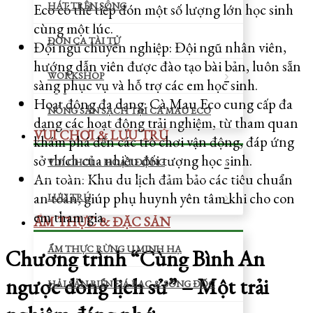
HÁT TRÊN SÔNG
Eco có thể tiếp đón một số lượng lớn học sinh
cùng một lúc.
ĐỜN CA TÀI TỬ
Đội ngũ chuyên nghiệp: Đội ngũ nhân viên,
hướng dẫn viên được đào tạo bài bản, luôn sẵn
WORKSHOP
sàng phục vụ và hỗ trợ các em học sinh.
Hoạt động đa dạng: Cà Mau Eco cung cấp đa
NÔNG SẢN SẠCH TẠI CÀ MAU ECO
dạng các hoạt động trải nghiệm, từ tham quan
VUI CHƠI & LƯU TRÚ
khám phá đến các trò chơi vận động, đáp ứng
sở thích của nhiều đối tượng học sinh.
VUI CHƠI – HOẠT ĐỘNG
An toàn: Khu du lịch đảm bảo các tiêu chuẩn
an toàn, giúp phụ huynh yên tâm khi cho con
LƯU TRÚ
em tham gia.
ẨM THỰC & ĐẶC SẢN
ẨM THỰC RỪNG U MINH HẠ
Chương trình “Cùng Bình An
ngược dòng lịch sử” – Một trải
HẢI SẢN BIỂN ĐÁ BẠC & SÔNG ĐỐC