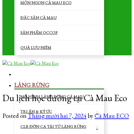
MÓN NGON CÀ MAU ECO
ĐẶC SẢN CÀ MAU
SẢN PHẨM OCCOP
QUÀ LƯU NIỆM
LÀNG RỪNG
Du lịch học đường tại Cà Mau Eco
MÔ HÌNH LÀNG RỪNG CÀ MAU
TRI ÂN & KÝ ỨC
Posted on
Tháng mười hai 7, 2024
by
Cà Mau ECO
CLB ĐỜN CA TÀI TỬ LÀNG RỪNG