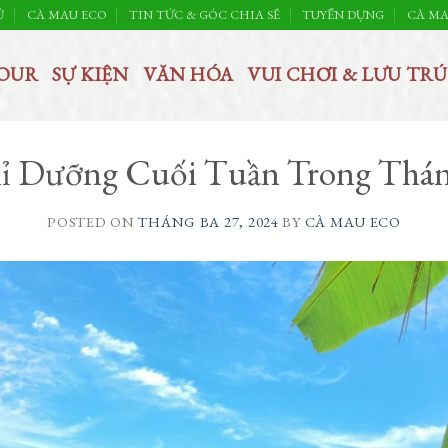
Ủ
CÀ MAU ECO
TIN TỨC & GÓC CHIA SẼ
TUYỂN DỤNG
CÀ MA
OUR
SỰ KIỆN
VĂN HÓA
VUI CHƠI & LƯU TRÚ
ỉ Dưỡng Cuối Tuần Trong Tháng
POSTED ON
THÁNG BA 27, 2024
BY
CÀ MAU ECO