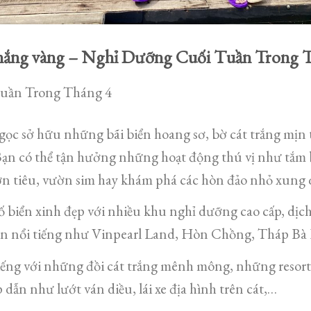
g, nắng vàng – Nghỉ Dưỡng Cuối Tuần Trong 
uần Trong Tháng 4
c sở hữu những bãi biển hoang sơ, bờ cát trắng mịn t
Bạn có thể tận hưởng những hoạt động thú vị như tắm 
ờn tiêu, vườn sim hay khám phá các hòn đảo nhỏ xung
biển xinh đẹp với nhiều khu nghỉ dưỡng cao cấp, dịch
 nổi tiếng như Vinpearl Land, Hòn Chồng, Tháp Bà
iếng với những đồi cát trắng mênh mông, những resort 
 dẫn như lướt ván diều, lái xe địa hình trên cát,…