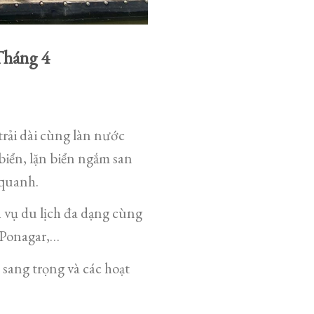
Tháng 4
rải dài cùng làn nước
biển, lặn biển ngắm san
 quanh.
 vụ du lịch đa dạng cùng
 Ponagar,…
sang trọng và các hoạt