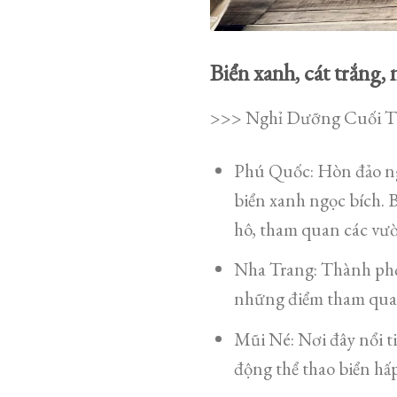
Biển xanh, cát trắn
>>> Nghỉ Dưỡng Cuối T
Phú Quốc: Hòn đảo ngọ
biển xanh ngọc bích. 
hô, tham quan các vư
Nha Trang: Thành phố 
những điểm tham quan
Mũi Né: Nơi đây nổi t
động thể thao biển hấp