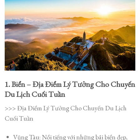
1. Biển – Địa Điểm Lý Tưởng Cho Chuyến
Du Lịch Cuối Tuần
>>> Địa Điểm Lý Tưởng Cho Chuyến Du Lịch
Cuối Tuần
Vũng Tàu: Nổi tiếng với những bãi biển đẹp,