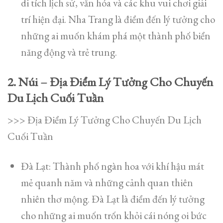
di tích lịch sử, văn hóa và các khu vui chơi giải
trí hiện đại. Nha Trang là điểm đến lý tưởng cho
những ai muốn khám phá một thành phố biển
năng động và trẻ trung.
2. Núi – Địa Điểm Lý Tưởng Cho Chuyến
Du Lịch Cuối Tuần
>>> Địa Điểm Lý Tưởng Cho Chuyến Du Lịch
Cuối Tuần
Đà Lạt: Thành phố ngàn hoa với khí hậu mát
mẻ quanh năm và những cảnh quan thiên
nhiên thơ mộng. Đà Lạt là điểm đến lý tưởng
cho những ai muốn trốn khỏi cái nóng oi bức