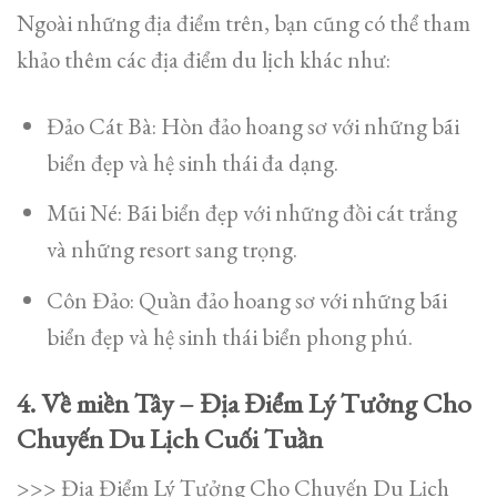
Ngoài những địa điểm trên, bạn cũng có thể tham
khảo thêm các địa điểm du lịch khác như:
Đảo Cát Bà: Hòn đảo hoang sơ với những bãi
biển đẹp và hệ sinh thái đa dạng.
Mũi Né: Bãi biển đẹp với những đồi cát trắng
và những resort sang trọng.
Côn Đảo: Quần đảo hoang sơ với những bãi
biển đẹp và hệ sinh thái biển phong phú.
4. Về miền Tây – Địa Điểm Lý Tưởng Cho
Chuyến Du Lịch Cuối Tuần
>>> Địa Điểm Lý Tưởng Cho Chuyến Du Lịch