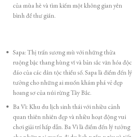
của mùa hè và tìm kiếm một không gian yên
bình để thư giãn.
Sapa: Thị trấn sương mù với những thửa
ruộng bậc thang hùng vĩ và bản sắc văn hóa độc
đáo của các dân tộc thiểu số. Sapa là điểm đến lý
tưởng cho những ai muốn khám phá vẻ đẹp
hoang sơ của núi rừng Tây Bắc.
Ba Vì: Khu du lịch sinh thái với nhiều cảnh
quan thiên nhiên đẹp và nhiều hoạt động vui
chơi giải trí hấp dẫn. Ba Vì là điểm đến lý tưởng
cho những ai muốn đi du lịch ngắn ngày và tiết