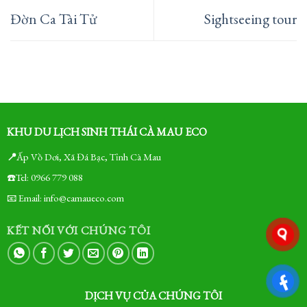
Đờn Ca Tài Tử
Sightseeing tour
KHU DU LỊCH SINH THÁI CÀ MAU ECO
📍
Ấp Vồ Dơi, Xã Đá Bạc, Tỉnh Cà Mau
☎️Tel: 0966 779 088
📧 Email: info@camaueco.com
KẾT NỐI VỚI CHÚNG TÔI
DỊCH VỤ CỦA CHÚNG TÔI