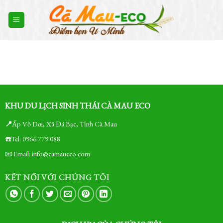
Skip
to
content
KHU DU LỊCH SINH THÁI CÀ MAU ECO
📍
Ấp Vồ Dơi, Xã Đá Bạc, Tỉnh Cà Mau
☎️Tel: 0966 779 088
📧 Email: info@camaueco.com
KẾT NỐI VỚI CHÚNG TÔI