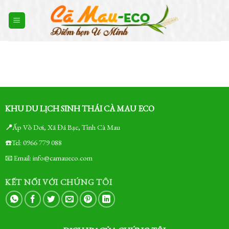
Skip
to
content
KHU DU LỊCH SINH THÁI CÀ MAU ECO
📍
Ấp Vồ Dơi, Xã Đá Bạc, Tỉnh Cà Mau
☎️Tel: 0966 779 088
📧 Email: info@camaueco.com
KẾT NỐI VỚI CHÚNG TÔI