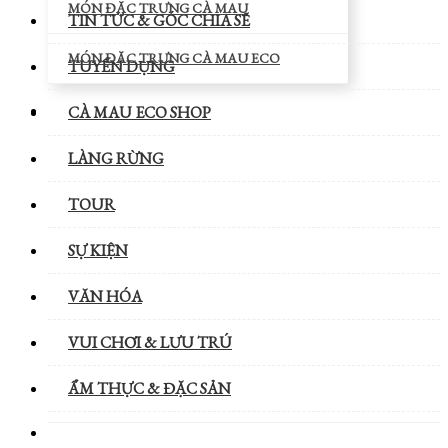
MÓN ĐẶC TRƯNG CÀ MAU
TIN TỨC & GÓC CHIA SẼ
MÓN ĐẶC TRƯNG CÀ MAU ECO
TUYỂN DỤNG
CÀ MAU ECO SHOP
LÀNG RỪNG
TOUR
SỰ KIỆN
VĂN HÓA
VUI CHƠI & LƯU TRÚ
ẨM THỰC & ĐẶC SẢN