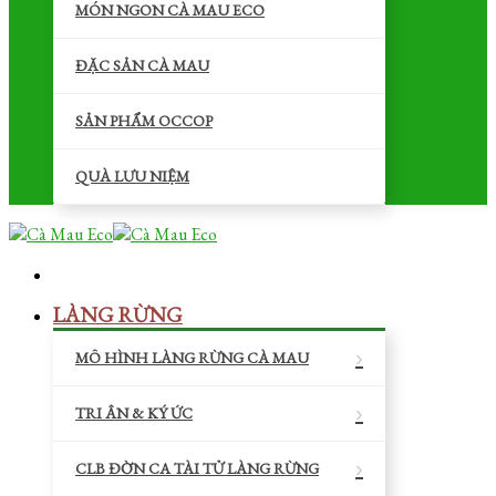
MÓN NGON CÀ MAU ECO
ĐẶC SẢN CÀ MAU
SẢN PHẨM OCCOP
QUÀ LƯU NIỆM
LÀNG RỪNG
MÔ HÌNH LÀNG RỪNG CÀ MAU
TRI ÂN & KÝ ỨC
CLB ĐỜN CA TÀI TỬ LÀNG RỪNG