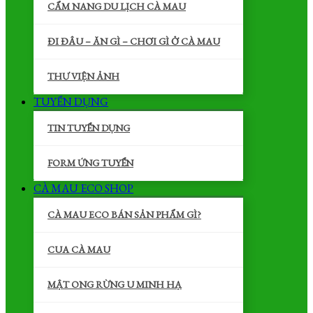
CẨM NANG DU LỊCH CÀ MAU
ĐI ĐÂU – ĂN GÌ – CHƠI GÌ Ở CÀ MAU
THƯ VIỆN ẢNH
TUYỂN DỤNG
TIN TUYỂN DỤNG
FORM ỨNG TUYỂN
CÀ MAU ECO SHOP
CÀ MAU ECO BÁN SẢN PHẨM GÌ?
CUA CÀ MAU
MẬT ONG RỪNG U MINH HẠ