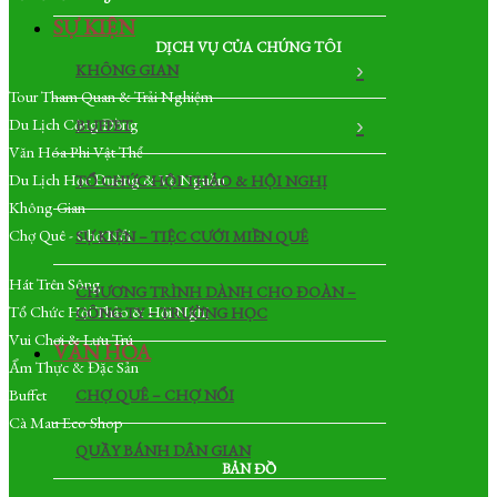
SỰ KIỆN
DỊCH VỤ CỦA CHÚNG TÔI
KHÔNG GIAN
Tour Tham Quan & Trải Nghiệm
Du Lịch Cộng Đồng
BUFFET
Văn Hóa Phi Vật Thể
Du Lịch Học Đường & Về Nguồn
TỔ CHỨC HỘI THẢO & HỘI NGHỊ
Không Gian
Chợ Quê - Chợ Nổi
SỰ KIỆN – TIỆC CƯỚI MIỀN QUÊ
Hát Trên Sông
CHƯƠNG TRÌNH DÀNH CHO ĐOÀN –
Tổ Chức Hội Thảo & Hội Nghị
CÔNG TY – TRƯỜNG HỌC
Vui Chơi & Lưu Trú
VĂN HÓA
Ẩm Thực & Đặc Sản
Buffet
CHỢ QUÊ – CHỢ NỔI
Cà Mau Eco Shop
QUẦY BÁNH DÂN GIAN
BẢN ĐỒ