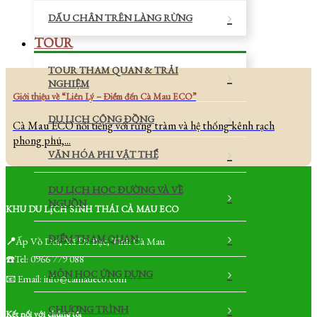
DẤU CHÂN TRÊN LÀNG RỪNG
TOUR
TOUR THAM QUAN & TRẢI
NGHIỆM
Giới thiệu về “Liên Lý – Điểm đến Cà Mau ECO”
DU LỊCH CỘNG ĐỒNG
Cà Mau ECO nổi tiếng với rừng tràm và hệ thống kênh rạch
phong phú,...
VĂN HÓA PHI VẬT THỂ
DU LỊCH HỌC ĐƯỜNG VÀ VỀ
NGUỒN
KHU DU LỊCH SINH THÁI CÀ MAU ECO
ĐIỂM THAM QUAN
📍
Ấp Vồ Dơi, Xã Đá Bạc, Tỉnh Cà Mau
☎️Tel: 0966 779 088
MÔN HỌC ỨNG DỤNG
📧 Email: info@camaueco.com
CHƯƠNG TRÌNH
Kết nối với chúng tôi