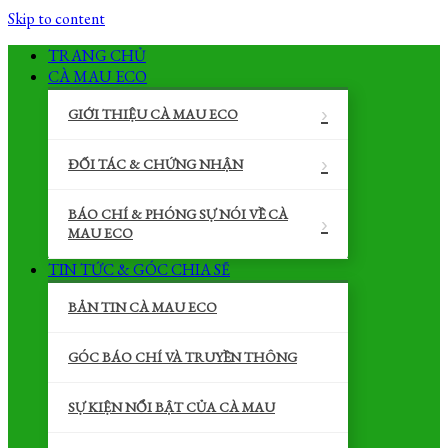
Skip to content
TRANG CHỦ
CÀ MAU ECO
GIỚI THIỆU CÀ MAU ECO
ĐỐI TÁC & CHỨNG NHẬN
BÁO CHÍ & PHÓNG SỰ NÓI VỀ CÀ
MAU ECO
TIN TỨC & GÓC CHIA SẼ
BẢN TIN CÀ MAU ECO
GÓC BÁO CHÍ VÀ TRUYỀN THÔNG
SỰ KIỆN NỔI BẬT CỦA CÀ MAU