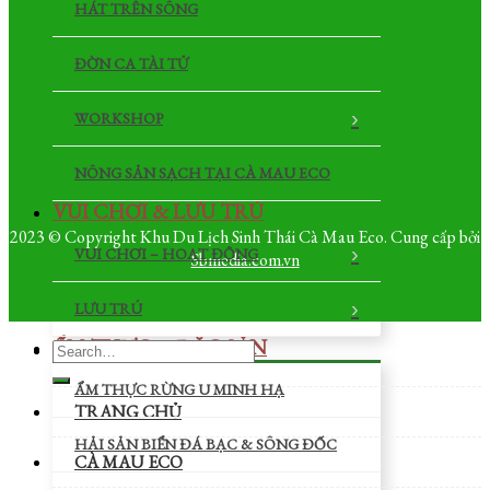
HÁT TRÊN SÔNG
ĐỜN CA TÀI TỬ
WORKSHOP
NÔNG SẢN SẠCH TẠI CÀ MAU ECO
VUI CHƠI & LƯU TRÚ
2023 © Copyright Khu Du Lịch Sinh Thái Cà Mau Eco. Cung cấp bởi
VUI CHƠI – HOẠT ĐỘNG
Sbmedia.com.vn
LƯU TRÚ
ẨM THỰC & ĐẶC SẢN
ẨM THỰC RỪNG U MINH HẠ
TRANG CHỦ
HẢI SẢN BIỂN ĐÁ BẠC & SÔNG ĐỐC
CÀ MAU ECO