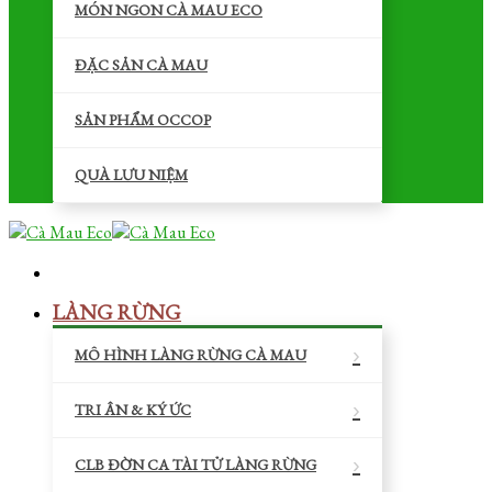
MÓN NGON CÀ MAU ECO
ĐẶC SẢN CÀ MAU
SẢN PHẨM OCCOP
QUÀ LƯU NIỆM
LÀNG RỪNG
MÔ HÌNH LÀNG RỪNG CÀ MAU
TRI ÂN & KÝ ỨC
CLB ĐỜN CA TÀI TỬ LÀNG RỪNG