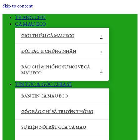
Skip to content
TRANG CHỦ
CÀ MAU ECO
GIỚI THIỆU CÀ MAU ECO
ĐỐI TÁC & CHỨNG NHẬN
BÁO CHÍ & PHÓNG SỰ NÓI VỀ CÀ
MAU ECO
TIN TỨC & GÓC CHIA SẼ
BẢN TIN CÀ MAU ECO
GÓC BÁO CHÍ VÀ TRUYỀN THÔNG
SỰ KIỆN NỔI BẬT CỦA CÀ MAU