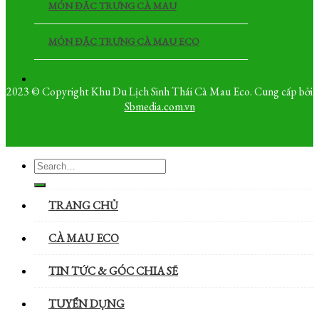
MÓN ĐẶC TRƯNG CÀ MAU
MÓN ĐẶC TRƯNG CÀ MAU ECO
2023 © Copyright Khu Du Lịch Sinh Thái Cà Mau Eco. Cung cấp bởi
Sbmedia.com.vn
TRANG CHỦ
CÀ MAU ECO
TIN TỨC & GÓC CHIA SẼ
TUYỂN DỤNG