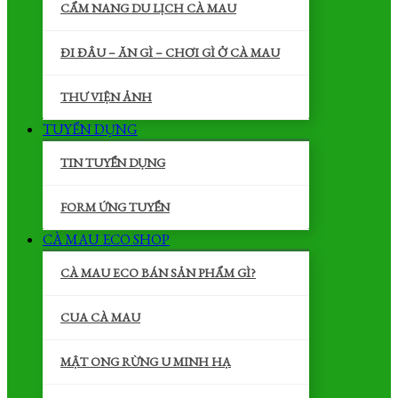
CẨM NANG DU LỊCH CÀ MAU
ĐI ĐÂU – ĂN GÌ – CHƠI GÌ Ở CÀ MAU
THƯ VIỆN ẢNH
TUYỂN DỤNG
TIN TUYỂN DỤNG
FORM ỨNG TUYỂN
CÀ MAU ECO SHOP
CÀ MAU ECO BÁN SẢN PHẨM GÌ?
CUA CÀ MAU
MẬT ONG RỪNG U MINH HẠ