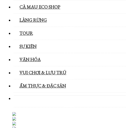
CÀ MAU ECO SHOP
LÀNG RỪNG
TOUR
SỰ KIỆN
VĂN HÓA
VUI CHƠI & LƯU TRÚ
ẨM THỰC & ĐẶC SẢN