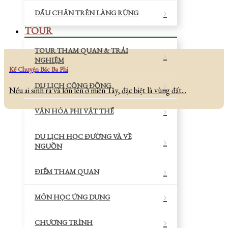
DẤU CHÂN TRÊN LÀNG RỪNG
TOUR
TOUR THAM QUAN & TRẢI
NGHIỆM
Kể Chuyện Bác Ba Phi
DU LỊCH CỘNG ĐỒNG
Nếu ai sinh ra và lớn lên ở miền Tây, đặc biệt là vùng đất...
VĂN HÓA PHI VẬT THỂ
DU LỊCH HỌC ĐƯỜNG VÀ VỀ
NGUỒN
ĐIỂM THAM QUAN
MÔN HỌC ỨNG DỤNG
CHƯƠNG TRÌNH