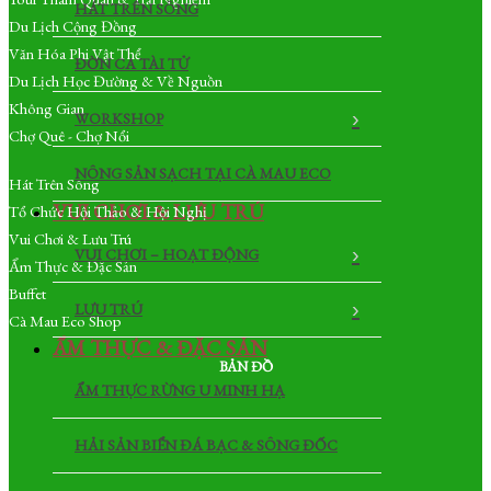
HÁT TRÊN SÔNG
Du Lịch Cộng Đồng
Văn Hóa Phi Vật Thể
ĐỜN CA TÀI TỬ
Du Lịch Học Đường & Về Nguồn
Không Gian
WORKSHOP
Chợ Quê - Chợ Nổi
NÔNG SẢN SẠCH TẠI CÀ MAU ECO
Hát Trên Sông
VUI CHƠI & LƯU TRÚ
Tổ Chức Hội Thảo & Hội Nghị
Vui Chơi & Lưu Trú
VUI CHƠI – HOẠT ĐỘNG
Ẩm Thực & Đặc Sản
Buffet
LƯU TRÚ
Cà Mau Eco Shop
ẨM THỰC & ĐẶC SẢN
BẢN ĐỒ
ẨM THỰC RỪNG U MINH HẠ
HẢI SẢN BIỂN ĐÁ BẠC & SÔNG ĐỐC