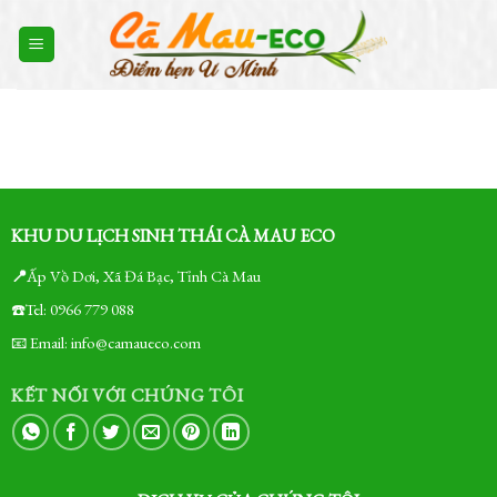
Skip
to
content
KHU DU LỊCH SINH THÁI CÀ MAU ECO
📍
Ấp Vồ Dơi, Xã Đá Bạc, Tỉnh Cà Mau
☎️Tel: 0966 779 088
📧 Email: info@camaueco.com
KẾT NỐI VỚI CHÚNG TÔI